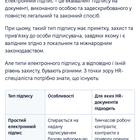
Електронний підпис – це еквівалент підпису на
документі, виконаного особою та задескрибованого у
повністю легальний та законний спосіб.
При цьому, такий тип підпису має примітку, захист та
привʼязку до особи підписувача, завдяки якому і є
валідним згідно з локальним та міжнародним
законодавством.
Але типи електронного підпису, а відповідно і їхній
рівень захисту, бувають різними. З точки зору HR-
спеціаліста потрібно знати, що існують:
Тип підпису
Особливості
Для яких HR-
документів
підходить
Простий
Спирається на
Тимчасові робочі
електронний
надану
контракти,
підпис
підписувачем
контракти з
базову інформацію
приводу оренди