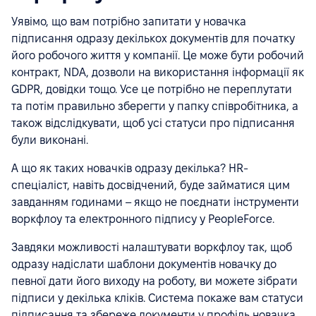
Уявімо, що вам потрібно запитати у новачка
підписання одразу декількох документів для початку
його робочого життя у компанії. Це може бути робочий
контракт, NDA, дозволи на використання інформації як
GDPR, довідки тощо. Усе це потрібно не переплутати
та потім правильно зберегти у папку співробітника, а
також відслідкувати, щоб усі статуси про підписання
були виконані.
А що як таких новачків одразу декілька? HR-
спеціаліст, навіть досвідчений, буде займатися цим
завданням годинами – якщо не поєднати інструменти
воркфлоу та електронного підпису у PeopleForce.
Завдяки можливості налаштувати воркфлоу так, щоб
одразу надіслати шаблони документів новачку до
певної дати його виходу на роботу, ви можете зібрати
підписи у декілька кліків. Система покаже вам статуси
підписання та збереже документи у профіль новачка.