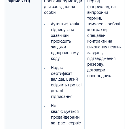
підпис УЕП)
провайдеру методи
період
для засвідчення
(наприклад, на
особи
випробний
термін),
Аутентифікація
тимчасові робочі
підписувача
контракти,
зазвичай
спецальні
проходить
контракти на
завдяки
виконання певних
одноразовому
завдань,
коду
підтвердження
резерву,
Надає
договори
сертифікат
посередника.
валідації, який
свідчить про всі
деталі
підписання
Не
кваліфікується
провайдерами
як траст-сервіс