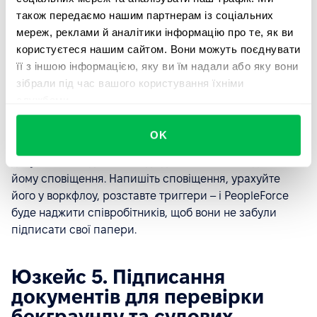
дедлайни для підписання
також передаємо нашим партнерам із соціальних
мереж, реклами й аналітики інформацію про те, як ви
Якщо вам необхідно підписати документ до певної
користуєтеся нашим сайтом. Вони можуть поєднувати
дати, також використовуйте інструментарій воркфлоу.
її з іншою інформацією, яку ви їм надали або яку вони
зібрали під час вашого користування їхніми
По-перше, нагадування про необхідність підписання
службами.
буде надіслане на емейл співробітника та у його
дашборд автоматично, але це не все – ви можете
OK
створити воркфлоу, де якщо з якоїсь причини
документ не підписаний до дати, система надішле
йому сповіщення. Напишіть сповіщення, урахуйте
його у воркфлоу, розставте триггери – і PeopleForce
буде наджити співробітників, щоб вони не забули
підписати свої папери.
Юзкейс 5. Підписання
документів для перевірки
бекграунду та судових