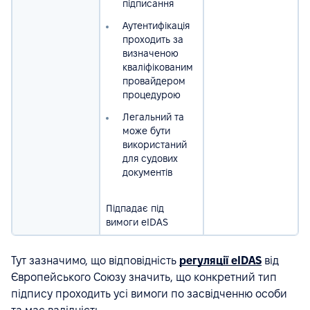
підписання
Аутентифікація
проходить за
визначеною
кваліфікованим
провайдером
процедурою
Легальний та
може бути
використаний
для судових
документів
Підпадає під
вимоги eIDAS
Тут зазначимо, що відповідність
регуляції eIDAS
від
Європейського Союзу значить, що конкретний тип
підпису проходить усі вимоги по засвідченню особи