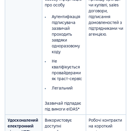
про особу
чи купівлі, sales
договори,
Аутентифікація
підписання
підписувача
домовленостей з
зазвичай
підтрядниками чи
проходить
агенцією.
завдяки
одноразовому
коду
Не
кваліфікується
провайдерами
як траст-сервіс
Легальний
Зазвичай підпадає
під вимоги eIDAS*
Удосконалений
Використовує
Робочі контракти
електронний
доступні
на короткий