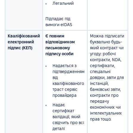
Легальний
Підпадає під
вимоги eIDAS
Кваліфікований
Є повним
Можна підписати
електронний
відповідником
буквально будь-
підпис (КЕП)
письмовому
який контракт чи
підпису особи
угоду: робочі
контракти, NDA,
Надається з
сертифікати,
підтвердженням
спеціальні
від
довідки, звіти для
кваліфікованого
інстанцій,
траст сервіс
банківські звіти,
провайдера
контракти про
передачу
Надає
економічних чи
сертифікат
інтелектуальних
валідації, який
прав тощо.
свідчить про всі
деталі