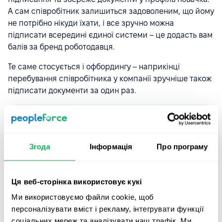
А сам співробітник залишиться задоволеним, що йому
не потрібно нікуди їхати, і все зручно можна
підписати всередині єдиної системи – це додасть вам
балів за бренд роботодавця.
Те саме стосується і офбордингу – наприкінці
перебування співробітника у компанії зручніше також
підписати документи за один раз.
Спрощуємо HR-процеси, щоб ви могли
зосередитись на розвитку вашої команди, а не
на паперах.
Згода
Інформація
Про програму
Дізнайтеся про можливості
Ця веб-сторінка використовує кукі
Ми використовуємо файли cookie, щоб
Юзкейс #4. Розсилка
персоналізувати вміст і рекламу, інтегрувати функції
автоматичних нагадувань та
соціальних мереж та аналізувати наш трафік. Ми