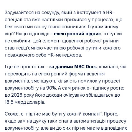
Задумайтеся на секунду, який з інструментів HR-
спеціаліста вже настільки прижився у процесах, що
без нього ми всі ну точно опинилися б у камʼяному
віці? Якщо відповідь –
електронний підпис
, то тут ви
не схибили. Цей елемент щоденної робочої рутини
став невідʼємною частиною робочої рутини кожного
поважаючого себе HR-менеджера.
І це не просто так –
за даними MBC Docs
, компанії, які
переходять на електронний формат ведення
документів, зменшують кількість помилок у процесі
документообігу на 90%. А сам ринок е-підпису росте:
до 2026 року його доходи очікувано збільшаться до
18,5 млрд доларів.
Схоже, є-підпис має бути у кожній компанії. Проте,
якщо вам на думку таки спала автоматизація процесу
документообігу, але ви до сих пір не маєте відповідних