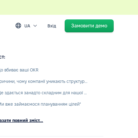
Замовити демо
UA
Вхід
ст:
о вбиває ваші OKR
Причини, чому компанії уникають структурованих цілей
"Це здається занадто складним для нашої компанії"
Ми вже займаємося плануванням цілей"
зати повний зміст...