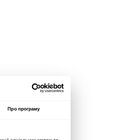
Про програму
нкції соціальних мереж та