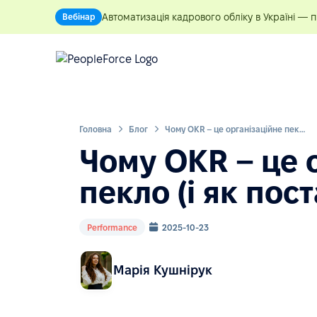
Автоматизація кадрового обліку в Україні — 
Вебінар
Головна
Блог
Чому OKR – це організаційне пекло (і як поставити цілі просто)
Чому OKR – це 
пекло (і як пос
Performance
2025-10-23
Марія Кушнірук