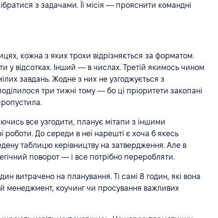
ібратися з задачами. Її місія — прояснити командні
лицях, кожна з яких трохи відрізняється за форматом.
 у відсотках. Інший — в числах. Третій якимось чином
ілих завдань. Жодне з них не узгоджується з
оділилося три тижні тому — бо ці пріоритети закопані
пропустила.
ючись все узгодити, планує мітапи з іншими
ї роботи. До середи в неї нарешті є хоча б якесь
едену таблицю керівництву на затвердження. Але в
гічний поворот — і все потрібно переробляти.
ин витрачено на планування. Ті самі 8 годин, які вона
ий менеджмент, коучинг чи просування важливих