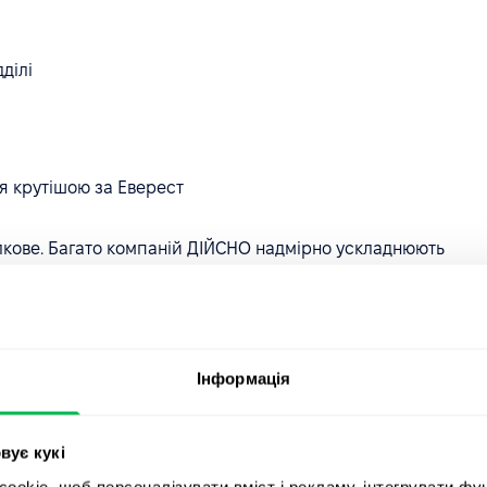
ділі
я крутішою за Еверест
лкове. Багато компаній ДІЙСНО надмірно ускладнюють
к, призначений для створення ясності, на
лутує.
ільше виграли б від структурованої узгодженості, – але
Інформація
плануванням цілей"
вує кукі
okie, щоб персоналізувати вміст і рекламу, інтегрувати фу