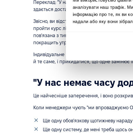
Переклад: "У нас є щорічні оцінки продуктивн
аналізувати наш трафік. М
здається достатньо".
інформацію про те, як ви к
Звісно, ви відстежуєте, що Іван хоче покра
надали або яку вони зібрал
пройти курс лідерства. Але ось незручне пи
пов'язана з тим, чи досягне ваша компанія 
покращить утримання клієнтів на 15%?
Індивідуальне планування розвитку цінне. С
й те саме, і прикидатися, що одне замінює 
"У нас немає часу до
Це найчесніше заперечення, і воно розкри
Коли менеджери чують "ми впроваджуємо OK
Ще одну обов'язкову щотижневу нарад
Ще одну систему, де мені треба щось 