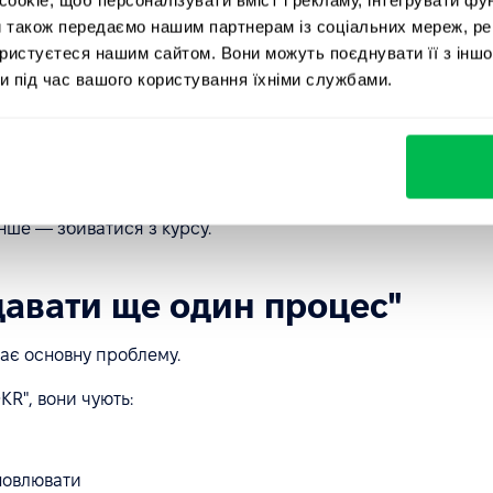
ості, де люди ставлять собі цілі розвитку, і цього
и також передаємо нашим партнерам із соціальних мереж, ре
ористуєтеся нашим сайтом. Вони можуть поєднувати її з іншо
щити навички публічних виступів, а Марія планує
и під час вашого користування їхніми службами.
тання: як будь-яка з цих індивідуальних цілей
цільового доходу, запустить той новий продукт або
тратегічна узгодженість цілей є критичною. Це не одне
інше — збиватися з курсу.
давати ще один процес"
ває основну проблему.
R", вони чують:
у
оновлювати