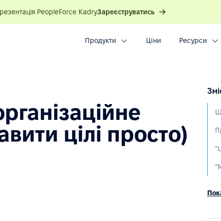
презентація PeopleForce Kadry
Зареєструватись
Продукти
Ціни
Ресурси
Змі
організаційне
Щ
тавити цілі просто)
"
Пока