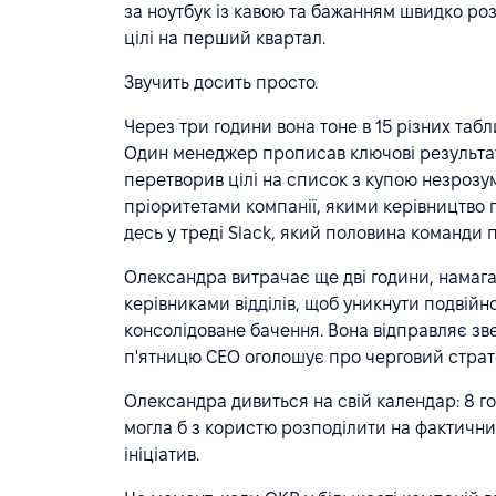
за ноутбук із кавою та бажанням швидко роз
цілі на перший квартал.
Звучить досить просто.
Через три години вона тоне в 15 різних таб
Один менеджер прописав ключові результати
перетворив цілі на список з купою незрозум
пріоритетами компанії, якими керівництво п
десь у треді Slack, який половина команди 
Олександра витрачає ще дві години, намага
керівниками відділів, щоб уникнути подвійно
консолідоване бачення. Вона відправляє зв
п'ятницю CEO оголошує про черговий страте
Олександра дивиться на свій календар: 8 год
могла б з користю розподілити на фактичн
ініціатив.