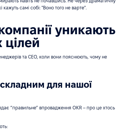
вмирають навіть не почавшись. Не через драматичну
кажуть самі собі: "Воно того не варте".
компанії уникають
 цілей
енеджерів та CEO, коли вони пояснюють, чому не
 складним для нашої
глядає “правильне” впровадження OKR – про це хтось
ють: