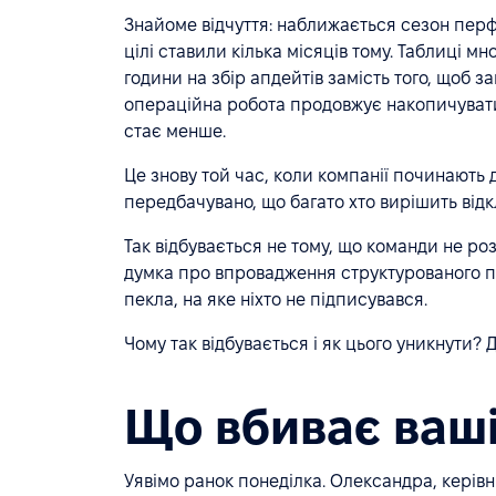
Знайоме відчуття: наближається сезон перфо
цілі ставили кілька місяців тому. Таблиці 
години на збір апдейтів замість того, щоб 
операційна робота продовжує накопичувати
стає менше.
Це знову той час, коли компанії починають
передбачувано, що багато хто вирішить відкл
Так відбувається не тому, що команди не ро
думка про впровадження структурованого пл
пекла, на яке ніхто не підписувався.
Чому так відбувається і як цього уникнути?
Що вбиває ваш
Уявімо ранок понеділка. Олександра, керівниц