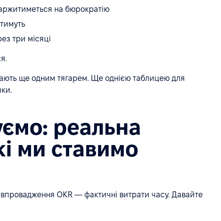
каржитиметься на бюрократію
атимуть
рез три місяці
я.
тають ще одним тягарем. Ще однією таблицею для
ки.
ємо: реальна
кі ми ставимо
и впровадження OKR — фактичні витрати часу. Давайте