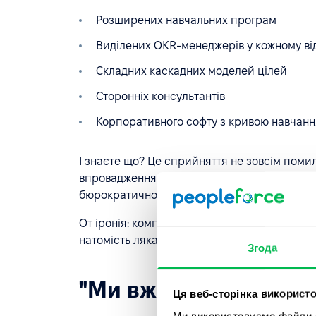
Розширених навчальних програм
Виділених OKR-менеджерів у кожному від
Складних каскадних моделей цілей
Сторонніх консультантів
Корпоративного софту з кривою навчанн
І знаєте що? Це сприйняття не зовсім поми
впровадження OKR, перетворюючи фреймвор
бюрократичного монстра, що лише всіх зап
От іронія: компанії, що масштабуються, найб
натомість лякаються уявної складності.
Згода
"Ми вже займаємося 
Ця веб-сторінка використо
Ми використовуємо файли co