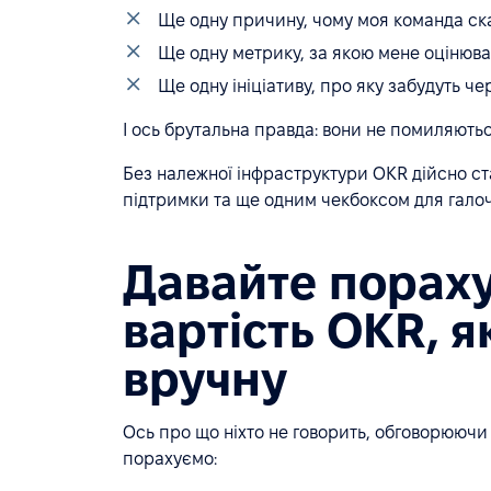
Ще одну причину, чому моя команда с
Ще одну метрику, за якою мене оцінюв
Ще одну ініціативу, про яку забудуть че
І ось брутальна правда: вони не помиляютьс
Без належної інфраструктури OKR дійсно с
підтримки та ще одним чекбоксом для галоч
Давайте пораху
вартість OKR, я
вручну
Ось про що ніхто не говорить, обговорююч
порахуємо: