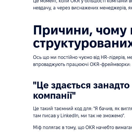
Це момент, коли OKR у більшості компаній 
невдачу, а через виснажених менеджерів, які 
Причини, чому 
структурованих
Ось що ми постійно чуємо від HR-лідерів, м
впроваджують працюючі OKR-фреймворки:
"Це здається занадто
компанії"
Це такий таємний код для: "Я бачив, як ви
там писав у LinkedIn, ми так не зможемо".
Міф полягає в тому, що OKR начебто вимага