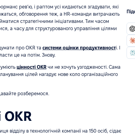
рманс ревʼю, і раптом усі кидаються згадувати, які
Під
множаться, обговорення теж, а HR-команди витрачають
займатися стратегічними ініціативами. Тим часом
ся, а часу для структурованого управління цілями
 думати про OKR та
системи оцінки продуктивност
і. І
асти це на потім. Знову.
зуміють
цінності OKR
чи не хочуть узгодженості. Сама
анування цілей нагадує нове коло організаційного
 Давайте розберемося.
і OKR
я відділу в технологічній компанії на 150 осіб, сідає