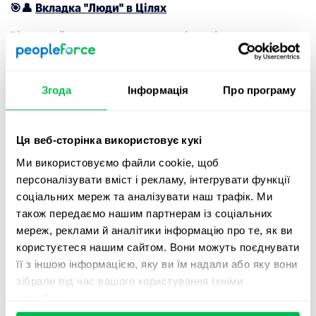
🎯👤
Вкладка "Люди" в Цілях
Відстежуйте внесок кожного співробітника.
Нова вкладка
"Люди"
у розділі цілей дозволяє
менеджерам і HR бачити детальну картину внеску
Згода
Інформація
Про програму
кожного працівника в спільні цілі.
Переглядайте прогрес за компанією, командами та
Ця веб-сторінка використовує кукі
особистими цілями — а також зведену статистику за
статусами та рівнем досягнення.
Ми використовуємо файли cookie, щоб
персоналізувати вміст і рекламу, інтегрувати функції
Простий, але потужний спосіб побачити, як
соціальних мереж та аналізувати наш трафік. Ми
індивідуальні результати впливають на успіх всієї
також передаємо нашим партнерам із соціальних
компанії.
мереж, реклами й аналітики інформацію про те, як ви
користуєтеся нашим сайтом. Вони можуть поєднувати
❗Функція впроваджується поступово.
Щоб
її з іншою інформацією, яку ви їм надали або яку вони
протестувати її раніше, зверніться до свого Customer
зібрали під час вашого користування їхніми
Success менеджера.
службами.