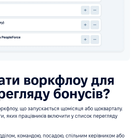
ати воркфлоу для
регляду бонусів?
оркфлоу, що запускається щомісяця або щокварталу.
и, яких працівників включити у список перегляду
ідділом, командою, посадою, спільним керівником або