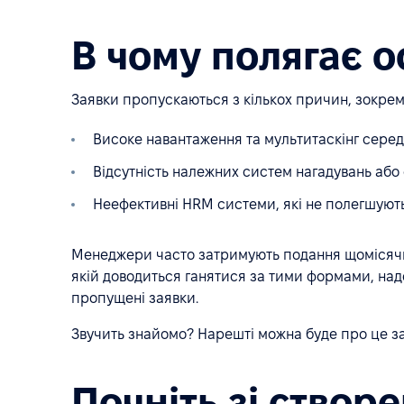
В чому полягає 
Заявки пропускаються з кількох причин, зокрем
Високе навантаження та мультитаскінг сере
Відсутність належних систем нагадувань або
Неефективні HRM системи, які не полегшуют
Менеджери часто затримують подання щомісячни
якій доводиться ганятися за тими формами, на
пропущені заявки.
Звучить знайомо? Нарешті можна буде про це за
Почніть зі створ