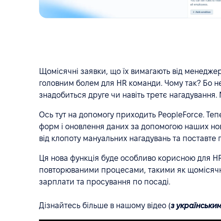
Щомісячні заявки, що їх вимагають від менеджері
головним болем для HR команди. Чому так? Бо н
знадобиться друге чи навіть третє нагадування. 
Ось тут на допомогу приходить PeopleForce. Те
форм і оновлення даних за допомогою наших н
від клопоту мануальних нагадувань та поставте 
Ця нова функція буде особливо корисною для HR
повторюваними процесами, такими як щомісячні 
зарплати та просування по посаді.
Дізнайтесь більше в нашому відео (
з українськи