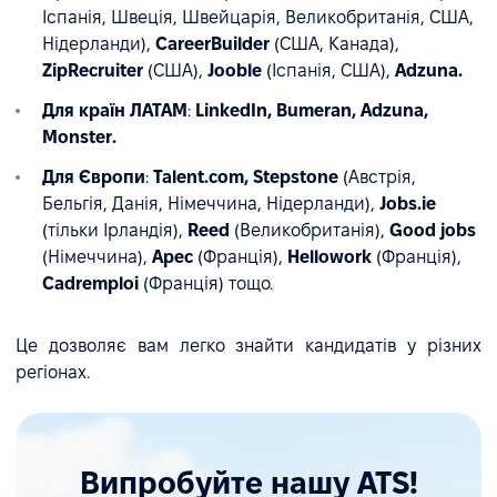
Іспанія, Швеція, Швейцарія, Великобританія, США,
Нідерланди),
CareerBuilder
(США, Канада),
ZipRecruiter
(США),
Jooble
(Іспанія, США),
Adzuna.
Для країн ЛАТАМ
:
LinkedIn, Bumeran, Adzuna,
Monster.
Для Європи
:
Talent.com, Stepstone
(Австрія,
Бельгія, Данія, Німеччина, Нідерланди),
Jobs.ie
(тільки Ірландія),
Reed
(Великобританія),
Good jobs
(Німеччина),
Apec
(Франція),
Hellowork
(Франція),
Cadremploi
(Франція) тощо.
Це дозволяє вам легко знайти кандидатів у різних
регіонах.
Випробуйте нашу ATS!