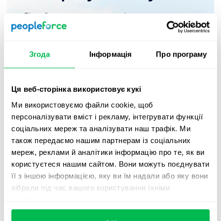
Дізнайтесь про можливості мультипостингу та
функції нашої ATS!
Згода
Інформація
Про програму
Замовити демо
Ця веб-сторінка використовує кукі
Ми використовуємо файли cookie, щоб
персоналізувати вміст і рекламу, інтегрувати функції
Як зробити мультипост
соціальних мереж та аналізувати наш трафік. Ми
вакансії в LinkedIn?
також передаємо нашим партнерам із соціальних
мереж, реклами й аналітики інформацію про те, як ви
Одним з найпоширеніших запитів, з якими наша
користуєтеся нашим сайтом. Вони можуть поєднувати
команда зіткнулася під час розробки функції, було
її з іншою інформацією, яку ви їм надали або яку вони
розміщення вакансій у LinkedIn. Розглянемо
зібрали під час вашого користування їхніми
докладніше, як тепер можна публікувати там ваші
службами.
вакансії.