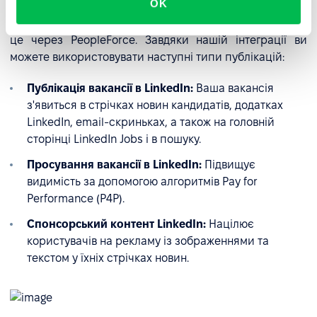
OK
Якщо ви хочете використовувати LinkedIn, який
підтримує тільки платні публікації, ви можете робити
це через PeopleForce. Завдяки нашій інтеграції ви
можете використовувати наступні типи публікацій:
Публікація вакансії в LinkedIn:
Ваша вакансія
з'явиться в стрічках новин кандидатів, додатках
LinkedIn, email-скриньках, а також на головній
сторінці LinkedIn Jobs і в пошуку.
Просування вакансії в LinkedIn:
Підвищує
видимість за допомогою алгоритмів Pay for
Performance (P4P).
Спонсорський контент LinkedIn:
Націлює
користувачів на рекламу із зображеннями та
текстом у їхніх стрічках новин.