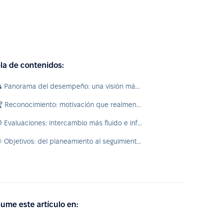
la de contenidos:
👥 Panorama del desempeño: una visión más clara para cada gerente
🏆 Reconocimiento: motivación que realmente importa
🧭 Evaluaciones: intercambio más fluido e información más inteligente
🎯 Objetivos: del planeamiento al seguimiento del progreso
ume este artículo en: