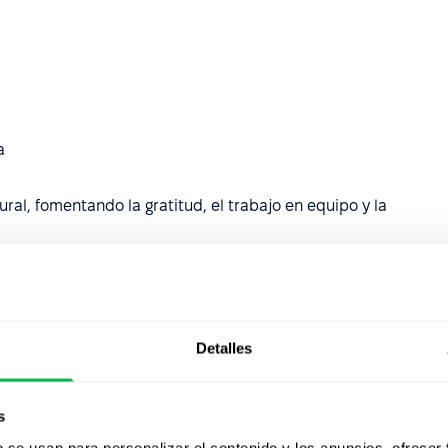
a
al, fomentando la gratitud, el trabajo en equipo y la
ticipado, contacta a tu
Customer Success Manager
.
Detalles
s
b se usan para personalizar el contenido y los anuncios, ofrecer