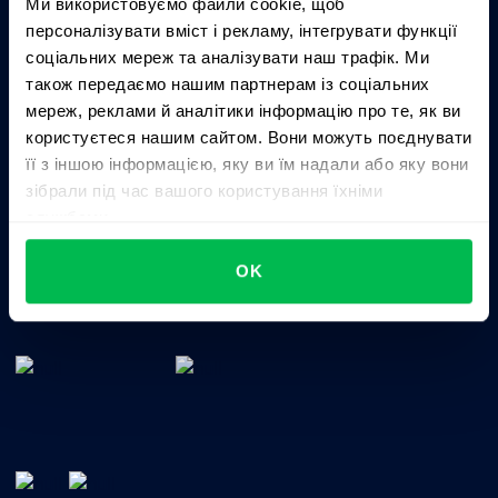
Ми використовуємо файли cookie, щоб
персоналізувати вміст і рекламу, інтегрувати функції
соціальних мереж та аналізувати наш трафік. Ми
Business driven. People focused.
також передаємо нашим партнерам із соціальних
мереж, реклами й аналітики інформацію про те, як ви
користуєтеся нашим сайтом. Вони можуть поєднувати
її з іншою інформацією, яку ви їм надали або яку вони
зібрали під час вашого користування їхніми
службами.
Цілісне HRM-рішення для управління талантами,
OK
часом, ефективністю та культурою компанії.