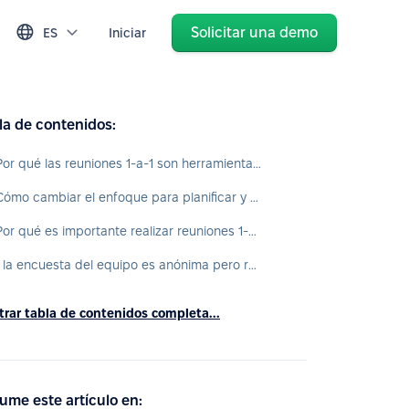
Solicitar una demo
ES
Iniciar
la de contenidos:
¿Por qué las reuniones 1-a-1 son herramientas fundamentales para los equipos remotos en 2024?
¿Cómo cambiar el enfoque para planificar y realizar reuniones 1-a-1 con el fin de lograr la máxima efectividad?
¿Por qué es importante realizar reuniones 1-a-1 regularmente para medir la satisfacción del equipo durante el trabajo remoto?
Si la encuesta del equipo es anónima pero revela un bajo nivel de satisfacción, ¿qué debemos hacer?
rar tabla de contenidos completa...
ume este artículo en: