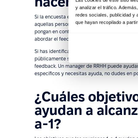
hacer?
y analizar el tráfico. Ademá
redes sociales, publicidad y
Si la encuesta es anónima, deberías trabajar
que hayan recopilado a parti
aquellas personas que estén dispuestas a dis
pongan en contacto contigo. Asimismo, involuc
abordar el feedback negativo.
Si has identificado comentarios críticos y no
públicamente si es posible. Si no lo es, consi
feedback. Un manager de RRHH puede ayudarte
específicos y necesitas ayuda, no dudes en p
¿Cuáles objetiv
ayudan a alcanza
a-1?