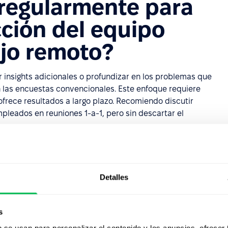
 regularmente para
cción del equipo
ajo remoto?
r insights adicionales o profundizar en los problemas que
n las encuestas convencionales. Este enfoque requiere
frece resultados a largo plazo. Recomiendo discutir
pleados en reuniones 1-a-1, pero sin descartar el
el equipo es
Detalles
vela un bajo nivel
, ¿qué debemos
s
b se usan para personalizar el contenido y los anuncios, ofrecer