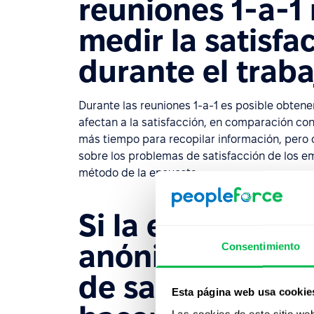
reuniones 1-a-1
medir la satisfa
durante el trab
Durante las reuniones 1-a-1 es posible obtene
afectan a la satisfacción, en comparación co
más tiempo para recopilar información, pero o
sobre los problemas de satisfacción de los em
método de la encuesta.
Si la encuesta d
anónima pero re
Consentimiento
de satisfacción
Esta página web usa cookie
Las cookies de este sitio we