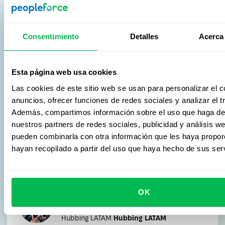
intuitiva y carece de elementos cifrados
o difíciles de decodificar. La interfaz se
destaca y se alinea perfectamente con
Consentimiento
Detalles
Acerca 
la imagen de nuestra empresa.
Complementa nuestra estética de
Esta página web usa cookies
diseño actual con claridad, un diseño
Las cookies de este sitio web se usan para personalizar el c
ordenado y colores claros y amigables.
anuncios, ofrecer funciones de redes sociales y analizar el tr
En líneas generales, mejora la
Además, compartimos información sobre el uso que haga del
experiencia del usuario y es armónica
nuestros partners de redes sociales, publicidad y análisis w
Mejora de la visibilidad con
con el enfoque de diseño de nuestra
pueden combinarla con otra información que les haya propo
empresa, es decir que es un win-win.
organigramas e interfaz moderna
hayan recopilado a partir del uso que haya hecho de sus serv
El organigrama dinámico se volvió una
herramienta esencial para la empresa en
OK
Solange Gunning
crecimiento. Su claridad y fácil acceso permiten
Head of Communications y Marketing en
identificar rápidamente roles y líneas jerárquicas.
Hubbing LATAM
Hubbing LATAM