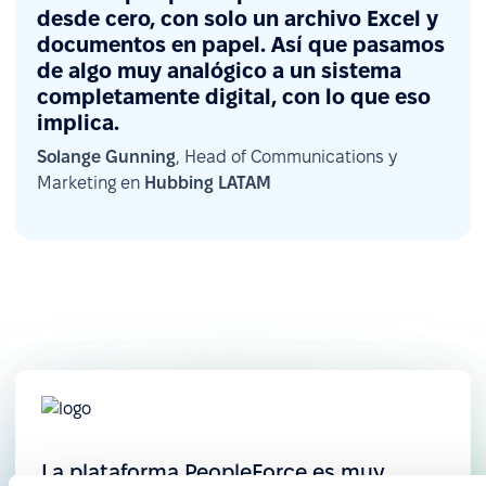
desde cero, con solo un archivo Excel y
documentos en papel. Así que pasamos
de algo muy analógico a un sistema
completamente digital, con lo que eso
implica.
Solange Gunning
, Head of Communications y
Lanzamiento de encuestas internas de
Marketing en
Hubbing LATAM
satisfacción
La empresa implementó encuestas diarias de
satisfacción y está preparando encuestas
internas más amplias, todo dentro de la
plataforma. Por ahora, se realiza una encuesta
operativa diaria al ingresar al sistema.
La plataforma PeopleForce es muy