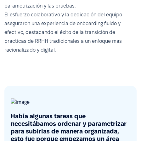
parametrización y las pruebas.
El esfuerzo colaborativo y la dedicación del equipo
Gestión de licencias y cumplimiento
aseguraron una experiencia de onboarding fluido y
efectivo, destacando el éxito de la transición de
As leave requests increased ahead of the
prácticas de RRHH tradicionales a un enfoque más
vacation season, the team used PeopleForce to
racionalizado y digital.
configure all local leave types, including exam
days. Students can now upload certificates
directly into the system – everything is stored in
one place.
Había algunas tareas que
necesitábamos ordenar y parametrizar
para subirlas de manera organizada,
esto fue porque empezamos un área