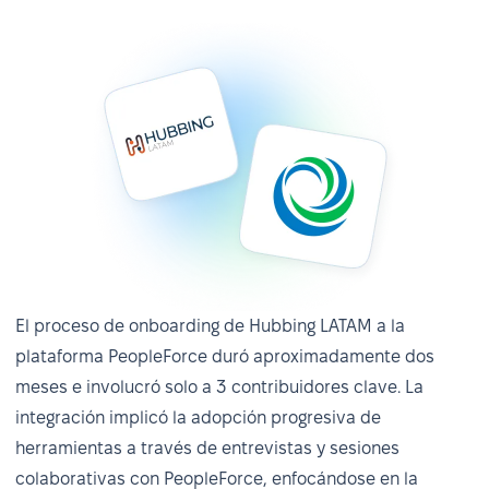
automatizan dentro de la plataforma,
manteniendo a todos informados y alineados.
Hubbing LATAM confía en el sistema de
notificaciones automáticas de PeopleForce, que
asegura la participación de todos los actores clave
en decisiones oportunas.
El proceso de onboarding de Hubbing LATAM a la
plataforma PeopleForce duró aproximadamente dos
meses e involucró solo a 3 contribuidores clave. La
integración implicó la adopción progresiva de
herramientas a través de entrevistas y sesiones
colaborativas con PeopleForce, enfocándose en la