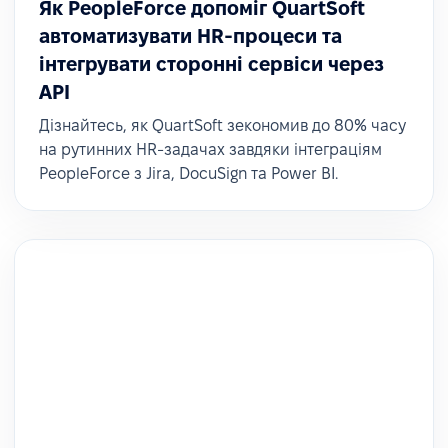
Як PeopleForce допоміг QuartSoft
автоматизувати HR-процеси та
інтегрувати сторонні сервіси через
API
Дізнайтесь, як QuartSoft зекономив до 80% часу
на рутинних HR-задачах завдяки інтеграціям
PeopleForce з Jira, DocuSign та Power BI.