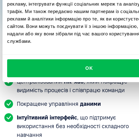
Запуск внутрішніх опитувань
Керівник напрямку комунікацій та
рекламу, інтегрувати функції соціальних мереж та аналі
маркетингу
Hubbing LATAM
трафік. Ми також передаємо нашим партнерам із соціаль
зворотного зв'язку
реклами й аналітики інформацію про те, як ви користуєт
сайтом. Вони можуть поєднувати її з іншою інформацією, 
Компанія впровадила щоденні опитування
надали або яку вони зібрали під час вашого користування
задоволеності та готує ширші внутрішні
службами.
опитування, все в межах платформи PeopleForce.
Чому Hubbing LATAM рекомендує
Єдине постійне опитування — початкове
PeopleForce
визначення звдоволеності, яке працівники
OK
заповнюють щоденно при вході в систему.
Централізований
HR-хаб
, який покращує
видимість процесів і співпрацю команди
Покращене управління
даними
Інтуїтивний інтерфейс
, що підтримує
використання без необхідності складного
навчання