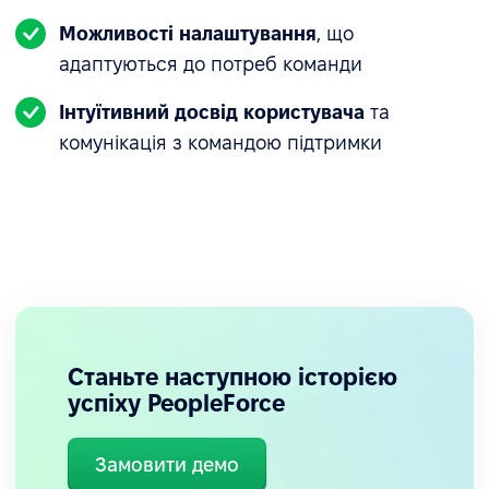
Можливості налаштування
, що
адаптуються до потреб команди
Інтуїтивний досвід користувача
та
комунікація з командою підтримки
Покращення видимості за допомогою
оргструктури та дизайну інтерфейсу
Динамічна організаційна структура стала
необхідним інструментом для зростаючої
компанії. Її зрозумілість і легкий доступ
сприяють швидкому визначенню ролей та ліній
підпорядкування. Сучасний мінімалістичний
Станьте наступною історією
інтерфейс системи відповідає стилю бренду
успіху PeopleForce
Hubbing LATAM.
Замовити демо