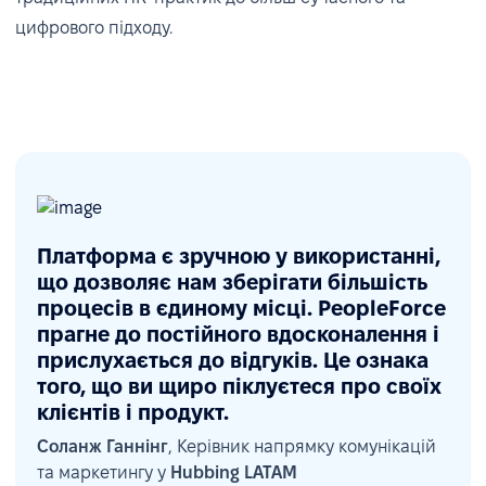
цифрового підходу.
Платформа є зручною у використанні,
що дозволяє нам зберігати більшість
процесів в єдиному місці. PeopleForce
прагне до постійного вдосконалення і
Підтримка управління відпустками та
прислухається до відгуків. Це ознака
того, що ви щиро піклуєтеся про своїх
комплаєнсу
клієнтів і продукт.
Через зростання кількості запитів на відсутність
Соланж Ганнінг
, Керівник напрямку комунікацій
та маркетингу у
Hubbing LATAM
команда налаштувала у PeopleForce всі місцеві