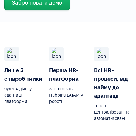
Забронювати демо
Лише 3
Перша HR-
Всі HR-
співробітники
платформа
процеси, від
найму до
були задіяні у
застосована
адаптації
Hubbing LATAM у
адаптації
платформи
роботі
тепер
централізовані та
автоматизовані