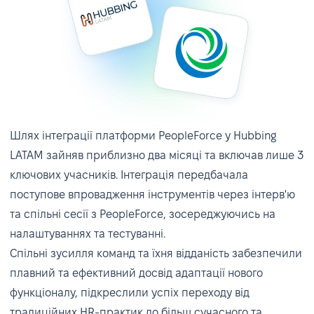
Створення системи комунікації та
сповіщень
HR-комунікація відійшла від нескінченних
Шлях інтеграції платформи PeopleForce у Hubbing
електронних листів. Оновлення команди,
LATAM зайняв приблизно два місяці та включав лише 3
зворотній зв’язок після співбесід та нагадування
ключових учасників. Інтеграція передбачала
тепер автоматизовані на платформі, що
поступове впровадження інструментів через інтерв'ю
допомагає всім залишатися поінформованими
та спільні сесії з PeopleForce, зосереджуючись на
та скоординованими. Команда Hubbing LATAM
налаштуваннях та тестуванні.
використала автоматизовану систему
Спільні зусилля команд та їхня відданість забезпечили
повідомлень PeopleForce, що забезпечило
плавний та ефективний досвід адаптації нового
залученість усіх учасників HR-процесів і
функціоналу, підкреслили успіх переходу від
сприяло своєчасному прийняттю рішень.
традиційних HR-практик до більш сучасного та