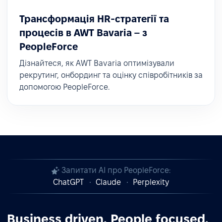
Трансформація HR-стратегії та
процесів в AWT Bavaria – з
PeopleForce
Дізнайтеся, як AWT Bavaria оптимізували
рекрутинг, онбординг та оцінку співробітників за
допомогою PeopleForce.
Запитати AI про PeopleForce:
ChatGPT
Claude
Perplexity
Business driven. People focused.