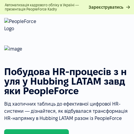
Автоматизація кадрового обліку в Україні —
Зареєструватись
презентація PeopleForce Kadry
Побудова HR-процесів з н
уля у Hubbing LATAM завд
яки PeopleForce
Від хаотичних таблиць до ефективної цифрової HR-
системи — дізнайтеся, як відбувалася трансформація
HR-напрямку в Hubbing LATAM разом із PeopleForce