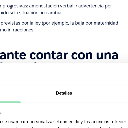
er progresivas: amonestación verbal → advertencia por
ido si la situación no cambia.
 previstas por la ley (por ejemplo, la baja por maternidad
omo infracciones.
tante contar con una
 absentismo
anto al empleador como a los empleados.
ta cuando el problema de las ausencias se repite, y
Detalles
leados, por su parte, comprenden las normas, saben qué
uencias. Esta transparencia suele reducir por sí sola el
s
b se usan para personalizar el contenido y los anuncios, ofrecer
ntes pueden indicar problemas más profundos, como el