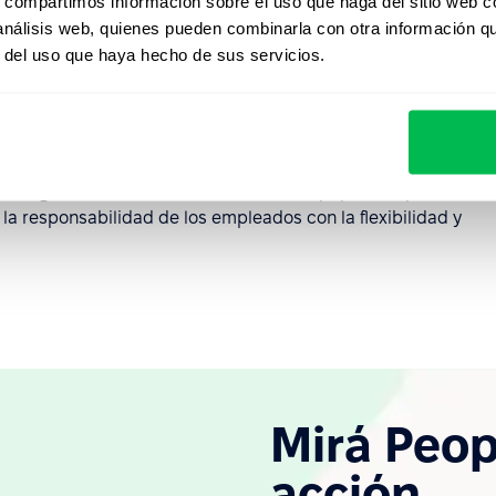
s, compartimos información sobre el uso que haga del sitio web 
rales difíciles. Por ejemplo,
la Oficina de Estadísticas
 análisis web, quienes pueden combinarla con otra información q
ics)
realiza un seguimiento de los índices de absentismo
r del uso que haya hecho de sus servicios.
icativamente en función del ámbito de trabajo y del
lecer normas de asistencia realistas.
as disciplinarias. Combinan las políticas sobre
ón del empleado y programas de apoyo al bienestar del
 Management)
ofrece recomendaciones populares para
r la responsabilidad de los empleados con la flexibilidad y
Mirá Peop
acción