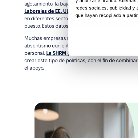
y analizar el tráfico. Ademá
agotamiento, la baja motivación o condiciones labo
redes sociales, publicidad y
Laborales de EE. UU. (U.S. Bureau of Labor Statist
que hayan recopilado a parti
en diferentes sectores y muestra que varían signif
puesto. Estos datos ayudan a las empresas a estab
Muchas empresas no se limitan únicamente a medid
absentismo con entrevistas tras la reincorporaci
personal.
La SHRM (Society for Human Resource
crear este tipo de políticas, con el fin de combina
el apoyo.