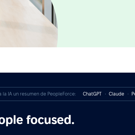
a la IA un resumen de PeopleForce:
ChatGPT
Claude
P
ople focused.