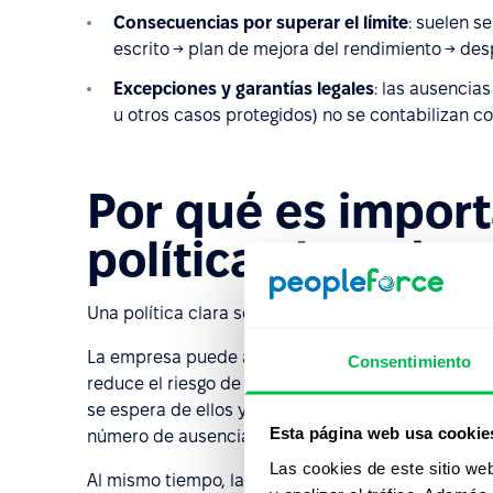
Consecuencias por superar el límite
: suelen s
escrito → plan de mejora del rendimiento → desp
Excepciones y garantías legales
: las ausencias
u otros casos protegidos) no se contabilizan c
Por qué es impor
política clara de
Una política clara sobre el absentismo protege t
La empresa puede actuar de forma coherente y jus
Consentimiento
reduce el riesgo de conflictos laborales. Los emp
se espera de ellos y cuáles son las posibles consec
Esta página web usa cookie
número de ausencias.
Las cookies de este sitio we
Al mismo tiempo, las faltas de asistencia frecue