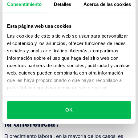
profundizar en las competencias y ampliar la
Consentimiento
Detalles
Acerca de las cookies
responsabilidad dentro de un mismo puesto.
Esta página web usa cookies
Puntos fuertes del crecimiento laboral
Las cookies de este sitio web se usan para personalizar
horizontal:
el contenido y los anuncios, ofrecer funciones de redes
sociales y analizar el tráfico. Además, compartimos
Aumento de sueldo
información sobre el uso que haga del sitio web con
nuestros partners de redes sociales, publicidad y análisis
Desarrollo profesional
web, quienes pueden combinarla con otra información
Menor área de responsabilidad que en el crecimiento
que les haya proporcionado o que hayan recopilado a
vertical.
partir del uso que haya hecho de sus servicios.
Crecimiento laboral y
OK
desarrollo profesional: ¿Cuál es
la diferencia?
El crecimiento laboral, en la mayoría de los casos, es