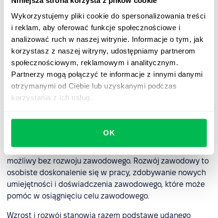
Niniejsza strona korzysta z plików cookie
Siła diagonalnego rozwoju kariery:
Wykorzystujemy pliki cookie do spersonalizowania treści
i reklam, aby oferować funkcje społecznościowe i
1.Wzrost wynagrodzenia.
analizować ruch w naszej witrynie. Informacje o tym, jak
korzystasz z naszej witryny, udostępniamy partnerom
2.
Rozwój zawodowy
.
społecznościowym, reklamowym i analitycznym.
3.Mniejszy zakres odpowiedzialności niż w przypadku
Partnerzy mogą połączyć te informacje z innymi danymi
rozwoju pionowego.
otrzymanymi od Ciebie lub uzyskanymi podczas
korzystania z ich usług.
Rozwój kariery a rozwój
zawodowy: Jaka jest różnica?
OK
Wzrost kariery w większości przypadków nie jest
możliwy bez rozwoju zawodowego. Rozwój zawodowy to
osobiste doskonalenie się w pracy, zdobywanie nowych
umiejętności i doświadczenia zawodowego, które może
pomóc w osiągnięciu celu zawodowego.
Wzrost i rozwój stanowią razem podstawę udanego