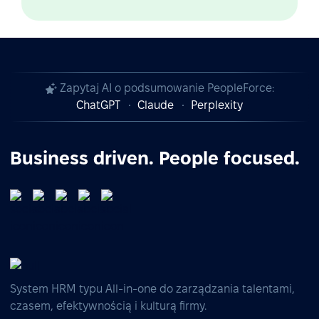
Zapytaj AI o podsumowanie PeopleForce:
ChatGPT
Claude
Perplexity
Business driven. People focused.
System HRM typu All-in-one do zarządzania talentami,
czasem, efektywnością i kulturą firmy.