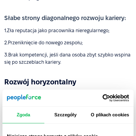
Słabe strony diagonalnego rozwoju kariery:
1.Zła reputacja jako pracownika nieregularnego;
2.Przeniknięcie do nowego zespołu;
3.Brak kompetencji, jeśli dana osoba zbyt szybko wspina
się po szczeblach kariery.
Rozwój horyzontalny
Jest to przeniesienie do nowej firmy na to samo
stanowisko z podwyżką wynagrodzenia. Inna
interpretacja terminu "horyzontalny rozwój kariery" to
Zgoda
Szczegóły
O plikach cookies
pogłębianie kompetencji i rozszerzanie
odpowiedzialności w ramach jednego stanowiska.