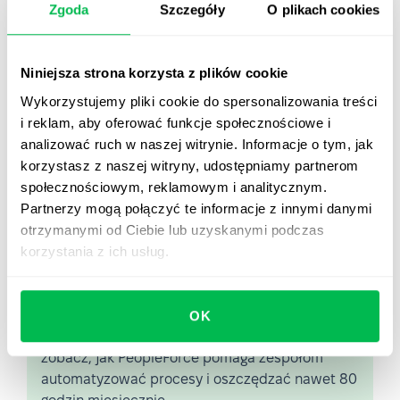
Zgoda
Szczegóły
O plikach cookies
Rozwój kariery zawodowej
i rozwój zawodowy to
pojęcia wzajemnie powiązane. Dlatego często są one ze
sobą mylone. Warto pamiętać, że rozwój kariery to awans
Niniejsza strona korzysta z plików cookie
pracownika na stanowisko w oparciu o jego umiejętności
Wykorzystujemy pliki cookie do spersonalizowania treści
zawodowe i osobiste.
i reklam, aby oferować funkcje społecznościowe i
Wzrost i rozwój stanowią razem podstawę udanego
analizować ruch w naszej witrynie. Informacje o tym, jak
planu kariery, który przynosi satysfakcję i dobre nagrody.
korzystasz z naszej witryny, udostępniamy partnerom
społecznościowym, reklamowym i analitycznym.
Partnerzy mogą połączyć te informacje z innymi danymi
otrzymanymi od Ciebie lub uzyskanymi podczas
korzystania z ich usług.
Zobacz PeopleForce w
akcji
OK
Od Core HR po zaawansowaną analitykę HR —
zobacz, jak PeopleForce pomaga zespołom
automatyzować procesy i oszczędzać nawet 80