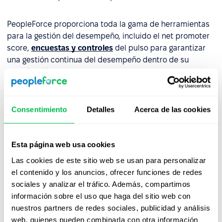
PeopleForce proporciona toda la gama de herramientas
para la gestión del desempeño, incluido el net promoter
score,
encuestas y controles
del pulso para garantizar
una gestión continua del desempeño dentro de su
organización.
Consentimiento
Detalles
Acerca de las cookies
Mirá PeopleForce en
acción
Esta página web usa cookies
Las cookies de este sitio web se usan para personalizar
Desde Core HR hasta analítica avanzada de
el contenido y los anuncios, ofrecer funciones de redes
personas, descubrí cómo PeopleForce ayuda a
sociales y analizar el tráfico. Además, compartimos
los equipos a automatizar procesos y ahorrar
información sobre el uso que haga del sitio web con
hasta 80 horas al mes.
nuestros partners de redes sociales, publicidad y análisis
web, quienes pueden combinarla con otra información