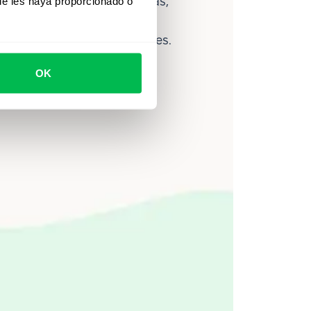
lítica avanzada de personas,
ue les haya proporcionado o
ce ayuda a los equipos a
ahorrar hasta 80 horas al mes.
OK
Ver video