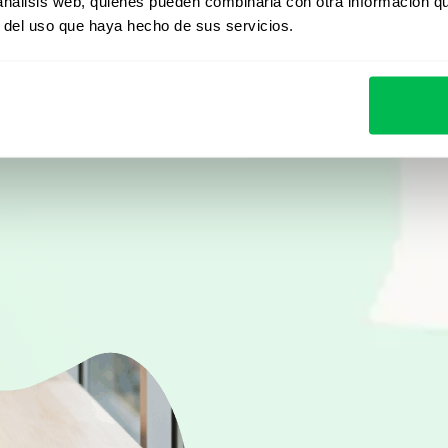
Desde Core HR hasta ana
 análisis web, quienes pueden combinarla con otra información q
r del uso que haya hecho de sus servicios.
descubrí cómo PeopleFor
automatizar procesos y 
Ver demo en vivo