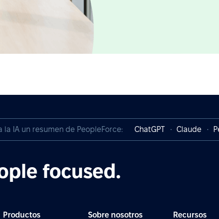
a la IA un resumen de PeopleForce:
ChatGPT
Claude
P
ople focused.
Productos
Sobre nosotros
Recursos