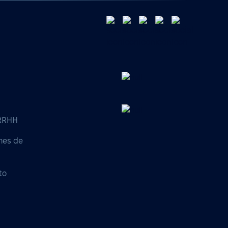
 RRHH
nes de
to