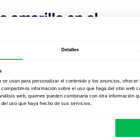
o amarillo en el
ursos Humanos
plo de prácticas que contradicen los principios modernos
Detalles
Hoy en día, este concepto tiene un significado puramente
ones que protegen los derechos de los trabajadores.
aciones laborales sostenibles y saludables requieren
s
bierto, no restricciones unilaterales.
b se usan para personalizar el contenido y los anuncios, ofrecer
s, compartimos información sobre el uso que haga del sitio web 
contexto histórico ilustra el progreso de los derechos en
 análisis web, quienes pueden combinarla con otra información q
la importancia de construir entornos inclusivos y
r del uso que haya hecho de sus servicios.
ados para organizarse y defender sus intereses.