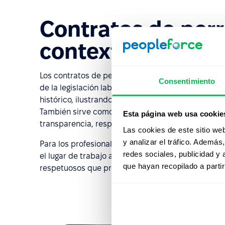
Contratos de perr
contexto de Rec
Los contratos de perro amarillo sirven como ejem
Consentimiento
de la legislación laboral y la ética en el empleo. 
histórico, ilustrando la evolución de las regulaci
También sirve como un recordatorio de que las rel
Esta página web usa cookie
transparencia, respeto por los derechos y diálogo a
Las cookies de este sitio we
y analizar el tráfico. Ademá
Para los profesionales de Recursos Humanos, este 
redes sociales, publicidad y
el lugar de trabajo a lo largo del tiempo. Destaca 
que hayan recopilado a parti
respetuosos que protejan la libertad de los emple