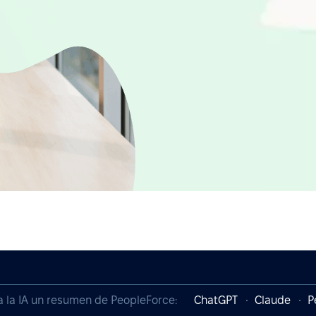
a la IA un resumen de PeopleForce:
ChatGPT
Claude
P