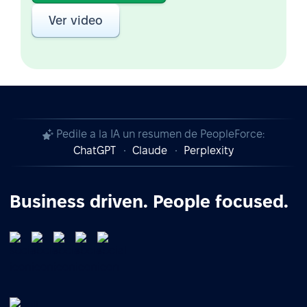
Ver video
Pedile a la IA un resumen de PeopleForce:
ChatGPT
Claude
Perplexity
Business driven. People focused.