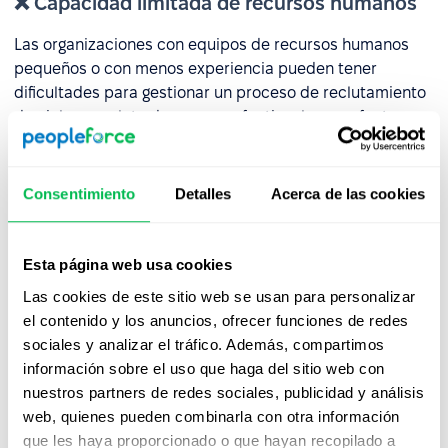
❌ Capacidad limitada de recursos humanos
Las organizaciones con equipos de recursos humanos
pequeños o con menos experiencia pueden tener
dificultades para gestionar un proceso de reclutamiento
de ciclo completo de manera efectiva, lo que afecta
tanto la rapidez como la calidad de la contratación.
Ejemplo
: En una pequeña empresa con 50 empleados,
Consentimiento
Detalles
Acerca de las cookies
una persona se encarga de todas las tareas de Recursos
Humanos. Mientras gestiona la contratación, la
incorporación y los asuntos del personal
Esta página web usa cookies
simultáneamente, la
retroalimentación
de los
Las cookies de este sitio web se usan para personalizar
candidatos se retrasa más de dos semanas, afectando
el contenido y los anuncios, ofrecer funciones de redes
negativamente la experiencia del candidato y la marca
sociales y analizar el tráfico. Además, compartimos
empleadora.
información sobre el uso que haga del sitio web con
nuestros partners de redes sociales, publicidad y análisis
❌ Responsabilidad en la incorporación y
web, quienes pueden combinarla con otra información
que les haya proporcionado o que hayan recopilado a
desarrollo