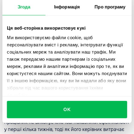
одночасного керування наймом, адаптацією та
Згода
Інформація
Про програму
кадровими питаннями,
зворотній зв'язок
кандидатів
затримується більше ніж на два тижні — що негативно
впливає на досвід кандидатів та бренд роботодавця.
Ця веб-сторінка використовує кукі
Ми використовуємо файли cookie, щоб
персоналізувати вміст і рекламу, інтегрувати функції
❌ Відповідальність за адаптацію та
соціальних мереж та аналізувати наш трафік. Ми
розвиток
також передаємо нашим партнерам із соціальних
мереж, реклами й аналітики інформацію про те, як ви
Повна відповідальність за адаптацію, навчання та
користуєтеся нашим сайтом. Вони можуть поєднувати
розвиток співробітників лежить на роботодавці, що
її з іншою інформацією, яку ви їм надали або яку вони
вимагає добре підготовлених ресурсів, процесів та
зібрали під час вашого користування їхніми
інструментів.
службами.
Приклад
: Новий співробітник приєднується до відділу
продажів, але план введення в посаду відсутній. Без
OK
структурованого onboarding або чітких цілей
працівник не виконує ключові показники ефективності
у перші кілька тижнів, тоді як його керівник витрачає