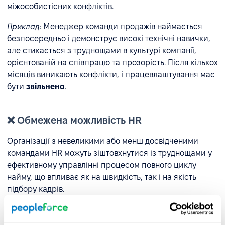
міжособистісних конфліктів.
Приклад
: Менеджер команди продажів наймається
безпосередньо і демонструє високі технічні навички,
але стикається з труднощами в культурі компанії,
орієнтованій на співпрацю та прозорість. Після кількох
місяців виникають конфлікти, і працевлаштування має
бути
звільнено
.
❌ Обмежена можливість HR
Організації з невеликими або менш досвідченими
командами HR можуть зіштовхнутися із труднощами у
ефективному управлінні процесом повного циклу
найму, що впливає як на швидкість, так і на якість
підбору кадрів.
Приклад
: У невеликій компанії з 50 співробітниками
одна особа виконує всі HR-завдання. Під час