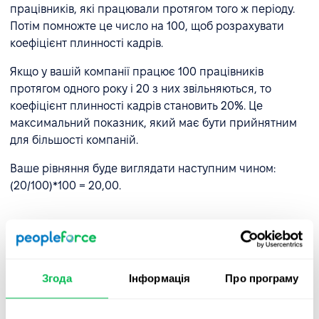
працівників, які працювали протягом того ж періоду.
Потім помножте це число на 100, щоб розрахувати
коефіцієнт плинності кадрів.
Якщо у вашій компанії працює 100 працівників
протягом одного року і 20 з них звільняються, то
коефіцієнт плинності кадрів становить 20%. Це
максимальний показник, який має бути прийнятним
для більшості компаній.
Ваше рівняння буде виглядати наступним чином:
(20/100)*100 = 20,00.
У скільки вам обійдеться
висока плинність кадрів?
Згода
Інформація
Про програму
Втрата великої кількості працівників на регулярній
основі, природно, дуже дорого коштує. Найм нових
співробітників, організація співбесід та процес