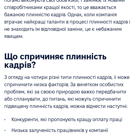
погано виконують свої обов'язки, і замінює їх новими
співробітниками кращої якості, то це вважається
бажаною плинністю кадрів. Однак, коли компанія
втрачає найкращі таланти в процесі плинності кадрів і
не знаходить їм відповідної заміни, це є небажаним
явищем.
Що спричиняє плинність
кадрів?
З огляду на чотири різні типи плинності кадрів, її може
спричинити низка факторів. За винятком особистих
проблем, які за своєю природою важко передбачити
або спланувати, до питань, які можуть спричинити
підвищену плинність кадрів, можна віднести наступні:
Конкуренти, які пропонують кращу оплату праці
Низька залученість працівників у компанії