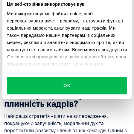
Ця веб-сторінка використовує кукі
адаптації коштують недешево, так само як і витрати,
пов'язані з виплатами при звільненні.
Ми використовуємо файли cookie, щоб
персоналізувати вміст і рекламу, інтегрувати функції
Крім того, існують нефінансові витрати, такі як
соціальних мереж та аналізувати наш трафік. Ми
порушення, спричинені постійним звільненням
також передаємо нашим партнерам із соціальних
працівників, розрив особистих зв'язків та стрес, якого
мереж, реклами й аналітики інформацію про те, як ви
зазнають працівники, коли вони пристосовуються до
користуєтеся нашим сайтом. Вони можуть поєднувати
своїх нових колег. Плинність кадрів певною мірою
її з іншою інформацією, яку ви їм надали або яку вони
неминуча, але ви повинні намагатися максимально
зібрали під час вашого користування їхніми
мінімізувати і контролювати цей процес, щоб
службами.
зменшити свої витрати.
OK
Як найкраще контролювати
плинність кадрів?
Найкраща стратегія - діяти на випередження,
покращуючи залученість, моральний дух та
перспективи розвитку членів вашої команди. Одним з