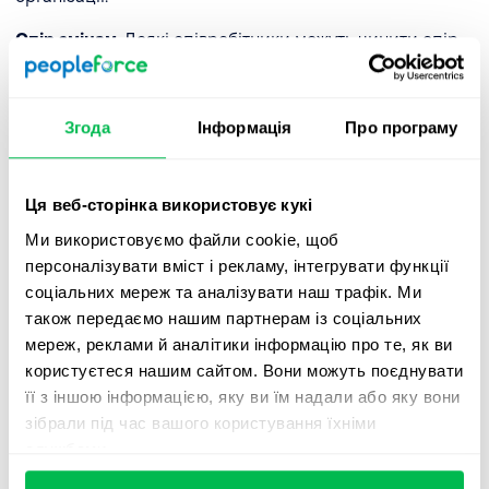
Опір змінам
. Деякі співробітники можуть чинити опір
освоєнню нових навичок, особливо якщо вони
вважають, що їхні поточні обов'язки не отримують
адекватної компенсації.
Згода
Інформація
Про програму
Рішення
: Підкресліть переваги розвитку і впровадьте
прозорі системи винагороди для визнання досягнень і
Ця веб-сторінка використовує кукі
прогресу.
Ми використовуємо файли cookie, щоб
Непослідовне відстеження прогресу
. Без
персоналізувати вміст і рекламу, інтегрувати функції
систематичної оцінки стає важко визначити вплив
соціальних мереж та аналізувати наш трафік. Ми
зусиль з розвитку на досягнення бізнес-цілей.
також передаємо нашим партнерам із соціальних
мереж, реклами й аналітики інформацію про те, як ви
Рішення
: Запровадити регулярні оцінки
ефективності
користуєтеся нашим сайтом. Вони можуть поєднувати
та використовувати сучасні інструменти аналітики для
її з іншою інформацією, яку ви їм надали або яку вони
ефективного відстеження прогресу.
зібрали під час вашого користування їхніми
службами.
Як HR може впровадити