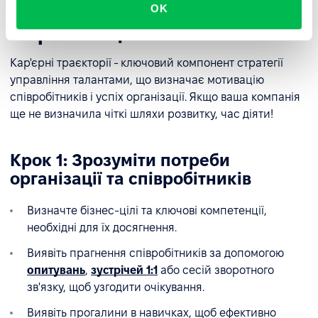
OK
ефективні кар'єрні траєкторії
в організації
Кар'єрні траєкторії - ключовий компонент стратегії
управління талантами, що визначає мотивацію
співробітників і успіх організації. Якщо ваша компанія
ще не визначила чіткі шляхи розвитку, час діяти!
Крок 1: Зрозуміти потреби
організації та співробітників
Визначте бізнес-цілі та ключові компетенції,
необхідні для їх досягнення.
Виявіть прагнення співробітників за допомогою
опитувань
,
зустрічей 1:1
або сесій зворотного
зв'язку, щоб узгодити очікування.
Виявіть прогалини в навичках, щоб ефективно