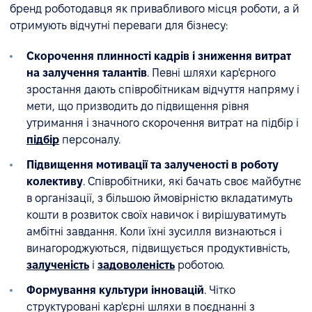
бренд роботодавця як привабливого місця роботи, а й
отримують відчутні переваги для бізнесу:
Скорочення плинності кадрів і зниження витрат
на залучення талантів
. Певні шляхи кар'єрного
зростання дають співробітникам відчуття напряму і
мети, що призводить до підвищення рівня
утримання і значного скорочення витрат на підбір і
підбір
персоналу.
Підвищення мотивації та залученості в роботу
колективу
. Співробітники, які бачать своє майбутнє
в організації, з більшою ймовірністю вкладатимуть
кошти в розвиток своїх навичок і вирішуватимуть
амбітні завдання. Коли їхні зусилля визнаються і
винагороджуються, підвищується продуктивність,
залученість
і
задоволеність
роботою.
Формування культури інновацій
. Чітко
структуровані кар'єрні шляхи в поєднанні з