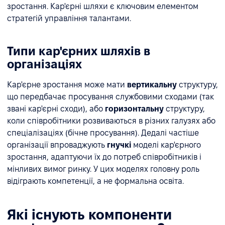
зростання. Кар'єрні шляхи є ключовим елементом
стратегій управління талантами.
Типи кар'єрних шляхів в
організаціях
Кар'єрне зростання може мати
вертикальну
структуру,
що передбачає просування службовими сходами (так
звані кар'єрні сходи), або
горизонтальну
структуру,
коли співробітники розвиваються в різних галузях або
спеціалізаціях (бічне просування). Дедалі частіше
організації впроваджують
гнучкі
моделі кар'єрного
зростання, адаптуючи їх до потреб співробітників і
мінливих вимог ринку. У цих моделях головну роль
відіграють компетенції, а не формальна освіта.
Які існують компоненти