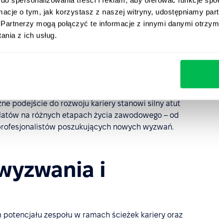
stycje w rozwój umiejętności miękkich i technicznych
ormacje o tym, jak korzystasz z naszej witryny, udostępniamy p
o większej wydajności.
Partnerzy mogą połączyć te informacje z innymi danymi otrzym
ariery pomagają zidentyfikować i przygotować kluczowe
nia z ich usług.
pewniając organizacji stabilność oraz ciągłość działania.
rencyjnej
– w miarę rozwoju pracowników, ich
 się cennym zasobem, który można szerzej wykorzystać w
 oraz potencjał wzrostu.
zne podejście do rozwoju kariery stanowi silny atut
ydatów na różnych etapach życia zawodowego – od
rofesjonalistów poszukujących nowych wyzwań.
 wyzwania i
 potencjału zespołu w ramach ścieżek kariery oraz