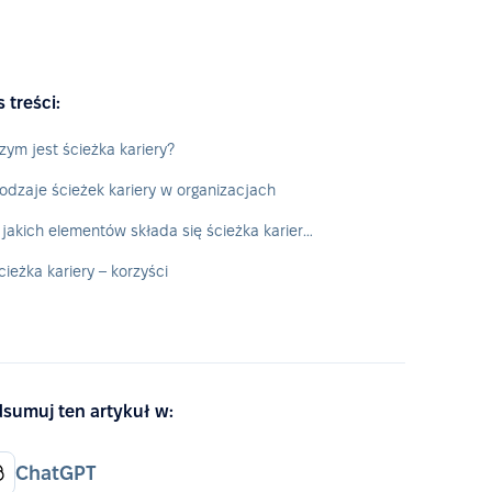
s treści:
zym jest ścieżka kariery?
odzaje ścieżek kariery w organizacjach
Z jakich elementów składa się ścieżka kariery?
cieżka kariery – korzyści
sumuj ten artykuł w:
ChatGPT