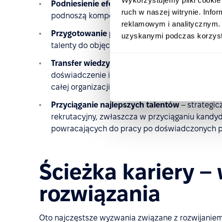
Podniesienie efektywności operacyjnej
– inwe
ruch w naszej witrynie. Inf
podnoszą kompetencje zespołu, co prowadzi d
reklamowym i analitycznym. 
Przygotowanie przyszłych liderów
– ścieżki k
uzyskanymi podczas korzysta
talenty do objęcia stanowisk kierowniczych, za
Transfer wiedzy jako element przewagi konku
doświadczenie i wiedza specjalistyczna stają
całej organizacji, zwiększając jej elastyczność
Przyciąganie najlepszych talentów
– strategic
rekrutacyjny, zwłaszcza w przyciąganiu kand
powracających do pracy po doświadczonych p
Ścieżka kariery –
rozwiązania
Oto najczęstsze wyzwania związane z rozwijaniem