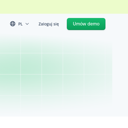
Umów demo
PL
Zaloguj się