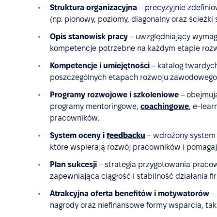
Struktura organizacyjna
– precyzyjnie zdefini
(np. pionowy, poziomy, diagonalny oraz ścieżki 
Opis stanowisk pracy
– uwzględniający wymaga
kompetencje potrzebne na każdym etapie rozwo
Kompetencje i umiejętności
– katalog twardyc
poszczególnych etapach rozwoju zawodowego o
Programy rozwojowe i szkoleniowe
– obejmują
programy mentoringowe,
coachingowe
, e-lea
pracowników.
System oceny i
feedbacku
– wdrożony system 
które wspierają rozwój pracowników i pomagaj
Plan sukcesji
– strategia przygotowania pracow
zapewniająca ciągłość i stabilność działania fi
Atrakcyjna oferta benefitów i motywatorów
– 
nagrody oraz niefinansowe formy wsparcia, taki