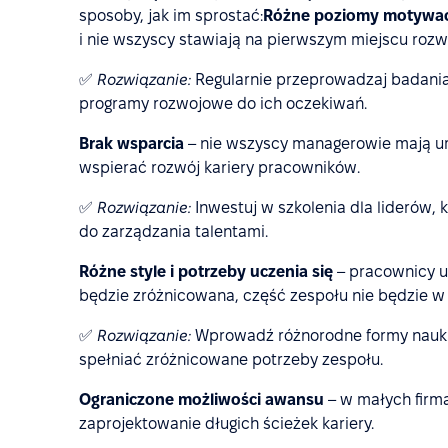
sposoby, jak im sprostać:
Różne poziomy motywac
i nie wszyscy stawiają na pierwszym miejscu rozwó
✅
Rozwiązanie:
Regularnie przeprowadzaj badania
programy rozwojowe do ich oczekiwań.
Brak wsparcia
– nie wszyscy managerowie mają um
wspierać rozwój kariery pracowników.
✅
Rozwiązanie:
Inwestuj w szkolenia dla liderów, 
do zarządzania talentami.
Różne style i potrzeby uczenia się
– pracownicy uc
będzie zróżnicowana, część zespołu nie będzie w
✅
Rozwiązanie:
Wprowadź różnorodne formy nauki, 
spełniać zróżnicowane potrzeby zespołu.
Ograniczone możliwości awansu
– w małych firm
zaprojektowanie długich ścieżek kariery.