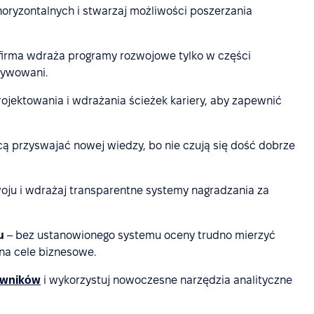
horyzontalnych i stwarzaj możliwości poszerzania
i firma wdraża programy rozwojowe tylko w części
tywowani.
rojektowania i wdrażania ścieżek kariery, aby zapewnić
cą przyswajać nowej wiedzy, bo nie czują się dość dobrze
woju i wdrażaj transparentne systemy nagradzania za
u
– bez ustanowionego systemu oceny trudno mierzyć
na cele biznesowe.
owników
i wykorzystuj nowoczesne narzędzia analityczne