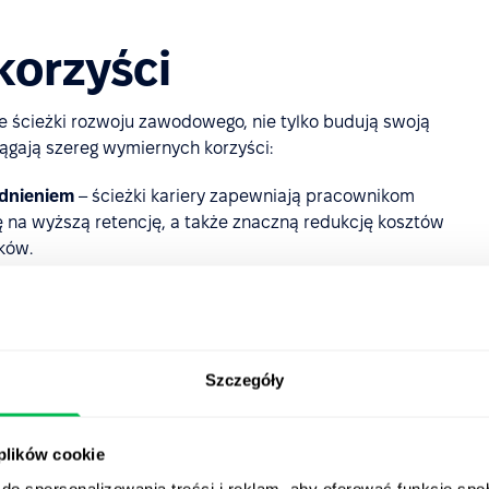
korzyści
ne ścieżki rozwoju zawodowego, nie tylko budują swoją
iągają szereg wymiernych korzyści:
udnieniem
– ścieżki kariery zapewniają pracownikom
ię na wyższą retencję, a także znaczną redukcję kosztów
ków.
pracownicy, którzy widzą swoją przyszłość w organizacji,
i i podejmowania ambitnych wyzwań. Kiedy ich wysiłki są
ich produktywność,
zaangażowanie
oraz
satysfakcja z
Szczegóły
j innowacji
– jasno zdefiniowane ścieżki kariery,
ulturę ciągłego uczenia się, która wzmacnia motywację i
 plików cookie
do spersonalizowania treści i reklam, aby oferować funkcje sp