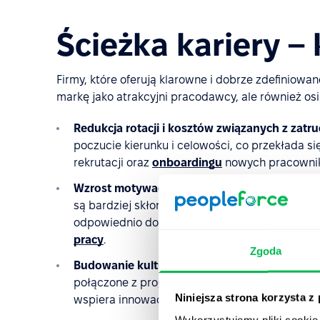
Ścieżka kariery – 
Firmy, które oferują klarowne i dobrze zdefiniowa
markę jako atrakcyjni pracodawcy, ale również os
Redukcja rotacji i kosztów związanych z zatr
poczucie kierunku i celowości, co przekłada s
rekrutacji oraz
onboardingu
nowych pracowni
Wzrost motywacji i zaangażowania zespołu
– 
są bardziej skłonni do rozwijania umiejętnośc
odpowiednio doceniane i nagradzane, rośnie 
pracy
.
Zgoda
Budowanie kultury organizacyjnej sprzyjające
połączone z programami rozwojowymi, tworzą k
Niniejsza strona korzysta z
wspiera innowacyjność w organizacji.
Wykorzystujemy pliki cookie 