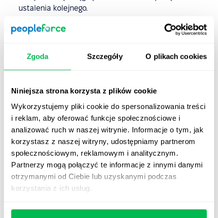
ustalenia kolejnego.
Czas trwania i częstotliwość sesji coachingowych nie
powinny mieć sztywnych ram. Muszą być jednak
dostosowane do potrzeb, celów i możliwości
Zgoda
Szczegóły
O plikach cookies
organizacyjnych pracownika. Średnio sesja trwa około
godziny, a sam coaching od kilku tygodni, do mniej
więcej 6 miesięcy.
Niniejsza strona korzysta z plików cookie
Do zaplanowania sesji coachingowych można
Wykorzystujemy pliki cookie do spersonalizowania treści
wykorzystać funkcjonalności platformy HR, np.
i reklam, aby oferować funkcje społecznościowe i
cykliczne spotkania 1:1
.
analizować ruch w naszej witrynie. Informacje o tym, jak
korzystasz z naszej witryny, udostępniamy partnerom
społecznościowym, reklamowym i analitycznym.
Jak coachować managerów?
Partnerzy mogą połączyć te informacje z innymi danymi
otrzymanymi od Ciebie lub uzyskanymi podczas
Coaching managerów często koncentruje się na
korzystania z ich usług.
konkretnych wyzwaniach, które stają przed liderami, np.
na rozwijaniu umiejętności przywódczych, zarządzaniu
zmianą, efektywnej komunikacji i umiejętności