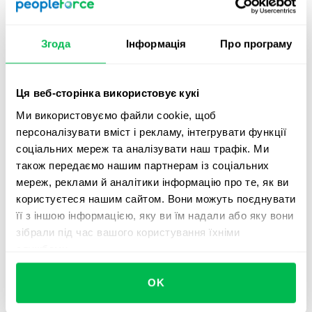
Знижений ризик людських помилок при веденні
обліку відвідуваності.
Менше часу, витраченого на адміністративні
Згода
Інформація
Про програму
завдання, пов'язані з відвідуваністю працівників.
Швидкий доступ до даних про відвідуваність, що
Ця веб-сторінка використовує кукі
полегшує прийняття рішень та стратегічне
Ми використовуємо файли cookie, щоб
планування для керівників і фахівців з HR.
персоналізувати вміст і рекламу, інтегрувати функції
Збільшена залученість працівників, оскільки вони
соціальних мереж та аналізувати наш трафік. Ми
можуть самостійно керувати певними функціями,
також передаємо нашим партнерам із соціальних
пов'язаними з відвідуваністю, наприклад, подавати
мереж, реклами й аналітики інформацію про те, як ви
запити на відпустку в системі.
користуєтеся нашим сайтом. Вони можуть поєднувати
її з іншою інформацією, яку ви їм надали або яку вони
зібрали під час вашого користування їхніми
Перегляд політики
службами.
відвідуваності
OK
Політика відвідуваності повинна підтримувати цілі