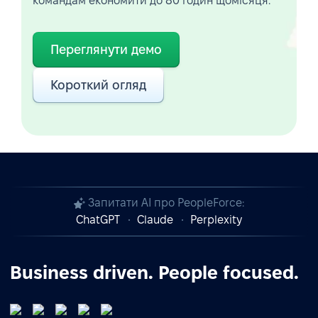
командам економити до 80 годин щомісяця.
Переглянути демо
Короткий огляд
Запитати AI про PeopleForce:
ChatGPT
Claude
Perplexity
Business driven. People focused.