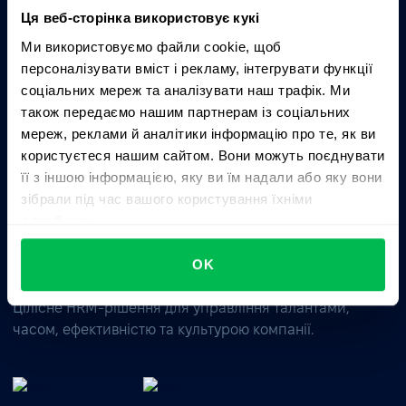
Ця веб-сторінка використовує кукі
Ми використовуємо файли cookie, щоб
Запитати AI про PeopleForce:
персоналізувати вміст і рекламу, інтегрувати функції
ChatGPT
Claude
Perplexity
соціальних мереж та аналізувати наш трафік. Ми
також передаємо нашим партнерам із соціальних
мереж, реклами й аналітики інформацію про те, як ви
Business driven. People focused.
користуєтеся нашим сайтом. Вони можуть поєднувати
її з іншою інформацією, яку ви їм надали або яку вони
зібрали під час вашого користування їхніми
службами.
OK
Цілісне HRM-рішення для управління талантами,
часом, ефективністю та культурою компанії.