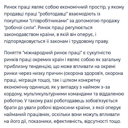
Ринок праці являє собою економічний простір, у якому
продавці праці "роботодавці" взаємодіють із
покупцями "співробітниками" за допомогою продажу
"робочої сили". Ринок праці регулюється
законодавством країни, в якій він оперує, і
підпорядковується її законам і трудовому праву.
Поняття "міжнародний ринок праці" є сукупністю
ринків праці окремих країн і являє собою як загальну
приблизну тенденцію, що може впливати на окремі
ринки через низку причин (охорона здоров'я, охорона
праці, міграція тощо), так і цілком конкретну
економічну одиницю, як у випадку з наймом з-за
кордону, мультикультурними командами та віддаленою
роботою. У такому разі роботодавець зобов'язується
брати до уваги робочі відносини країни, з якої оперує
найманий працівник, оскільки вони можуть впливати
на його дії, показники, ефективність, відсутності тощо.