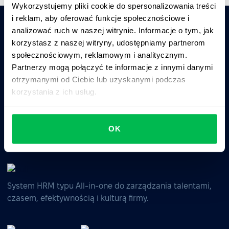
Wykorzystujemy pliki cookie do spersonalizowania treści
i reklam, aby oferować funkcje społecznościowe i
analizować ruch w naszej witrynie. Informacje o tym, jak
Zapytaj AI o podsumowanie PeopleForce:
korzystasz z naszej witryny, udostępniamy partnerom
ChatGPT
Claude
Perplexity
społecznościowym, reklamowym i analitycznym.
Partnerzy mogą połączyć te informacje z innymi danymi
otrzymanymi od Ciebie lub uzyskanymi podczas
Business driven. People focused.
korzystania z ich usług.
OK
System HRM typu All-in-one do zarządzania talentami,
czasem, efektywnością i kulturą firmy.