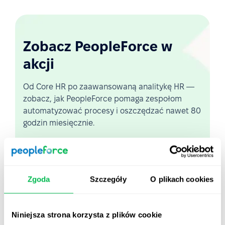
Zobacz PeopleForce w
akcji
Od Core HR po zaawansowaną analitykę HR —
zobacz, jak PeopleForce pomaga zespołom
automatyzować procesy i oszczędzać nawet 80
godzin miesięcznie.
Zobacz demo na żywo
Zgoda
Szczegóły
O plikach cookies
Krótki przegląd platformy
Niniejsza strona korzysta z plików cookie