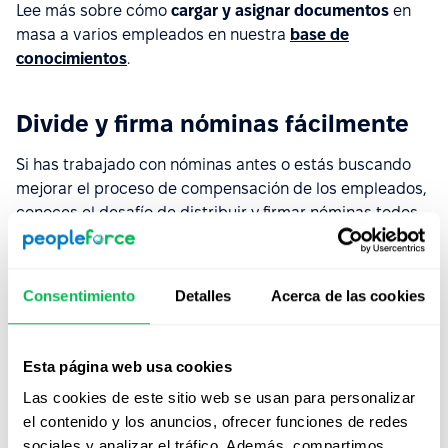
Lee más sobre cómo
cargar y asignar documentos
en
masa a varios empleados en nuestra
base de
conocimientos
.
Divide y firma nóminas fácilmente
Si has trabajado con nóminas antes o estás buscando
mejorar el proceso de compensación de los empleados,
conoces el desafío de distribuir y firmar nóminas todos
los meses o incluso con mayor frecuencia.
Esta tarea puede llevar mucho tiempo, ser propensa a
Consentimiento
Detalles
Acerca de las cookies
errores y, a menudo, requiere software de terceros. Sin
embargo, todo se vuelve mucho más simple con las
funciones. Divide y firma con la firma electronica de
Esta página web usa cookies
PeopleForce.
Las cookies de este sitio web se usan para personalizar
Carga un documento que se pueda dividir y envía a
el contenido y los anuncios, ofrecer funciones de redes
cada empleado su nómina para que la firme. El sistema
sociales y analizar el tráfico. Además, compartimos