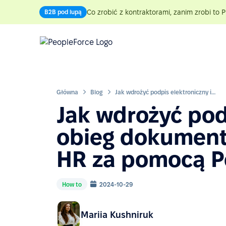
Co zrobić z kontraktorami, zanim zrobi to P
B2B pod lupą
Główna
Blog
Jak wdrożyć podpis elektroniczny i obieg dokumentów w procedurach HR za pomocą PeopleForce
Jak wdrożyć pod
obieg dokumen
HR za pomocą P
How to
2024-10-29
Mariia Kushniruk