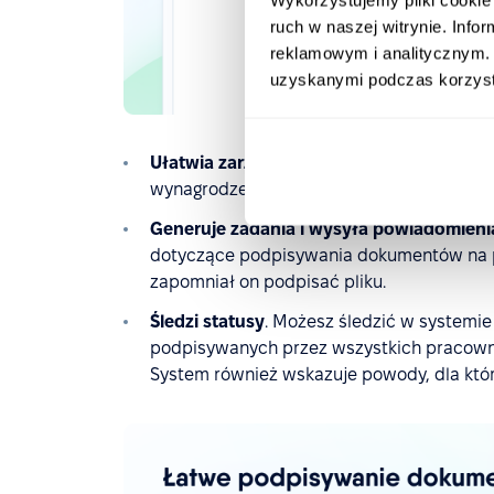
ruch w naszej witrynie. Inf
reklamowym i analitycznym. 
uzyskanymi podczas korzysta
Ułatwia zarządzanie paskami wynagrodz
wynagrodzeń wymagają jedynie kilku klikn
Generuje zadania i wysyła powiadomieni
dotyczące podpisywania dokumentów na pu
zapomniał on podpisać pliku.
Śledzi statusy
. Możesz śledzić w systemi
podpisywanych przez wszystkich pracown
System również wskazuje powody, dla któ