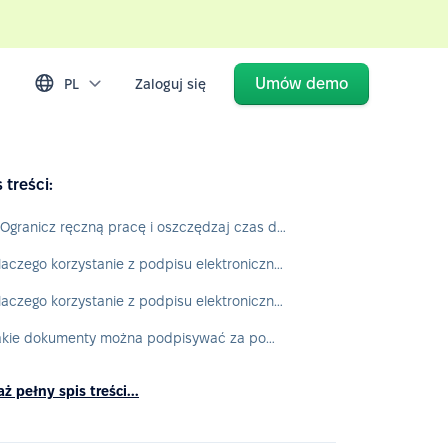
Umów demo
PL
Zaloguj się
 treści:
1. Ogranicz ręczną pracę i oszczędzaj czas dzięki podpisowi elektronicznemu
Dlaczego korzystanie z podpisu elektronicznego od PeopleForce jest wygodne dla specjalistów HR?
Dlaczego korzystanie z podpisu elektronicznego od PeopleForce jest ułatwieniem dla pracowników?
Jakie dokumenty można podpisywać za pomocą funkcji podpisu elektronicznego od PeopleForce?
ż pełny spis treści...