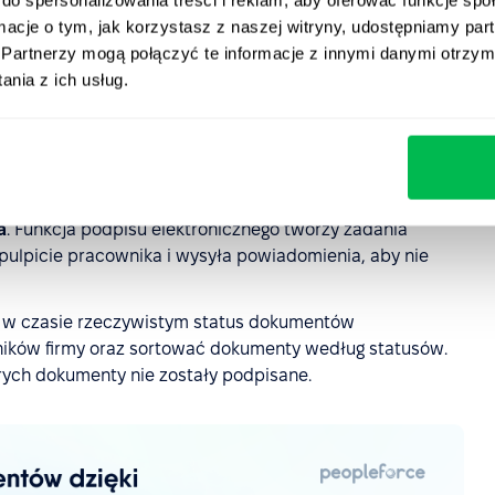
ormacje o tym, jak korzystasz z naszej witryny, udostępniamy p
Partnerzy mogą połączyć te informacje z innymi danymi otrzym
nia z ich usług.
eń
. Procesy dystrybucji i przechowywania pasków
ięć, nawet gdy dotyczą dużej liczby pracowników.
a
. Funkcja podpisu elektronicznego tworzy zadania
lpicie pracownika i wysyła powiadomienia, aby nie
e w czasie rzeczywistym status dokumentów
ików firmy oraz sortować dokumenty według statusów.
rych dokumenty nie zostały podpisane.