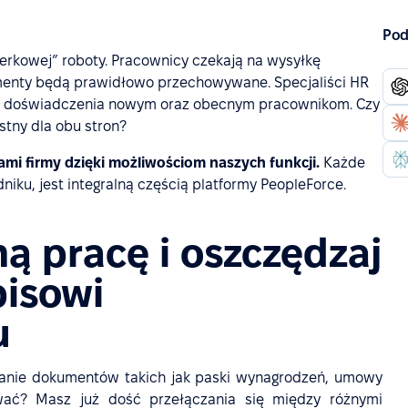
Pod
pierkowej” roboty. Pracownicy czekają na wysyłkę
menty będą prawidłowo przechowywane. Specjaliści HR
e doświadczenia nowym oraz obecnym pracownikom. Czy
tny dla obu stron?
mi firmy dzięki możliwościom naszych funkcji.
Każde
iku, jest integralną częścią platformy PeopleForce.
ną pracę i oszczędzaj
pisowi
u
sanie dokumentów takich jak paski wynagrodzeń, umowy
ować? Masz już dość przełączania się między różnymi