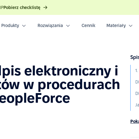
IP
Pobierz checklistę
Produkty
Rozwiązania
Cennik
Materiały
Spis
pis elektroniczny i
tów w procedurach
eopleForce
Poka