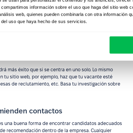
s, compartimos información sobre el uso que haga del sitio web 
 análisis web, quienes pueden combinarla con otra información q
rir, también es necesario saber exactamente quién debe
r del uso que haya hecho de sus servicios.
ficar fácilmente a los candidatos que estás buscando;
ible y comprender los factores exactos de personalidad
de la contratación
á más éxito que si se centra en uno solo. Lo mismo
en tu sitio web, por ejemplo, haz que tu vacante esté
resas de reclutamiento, etc. Basa tu investigación sobre
comienden contactos
es una buena forma de encontrar candidatos adecuados
 de recomendación dentro de la empresa. Cualquier