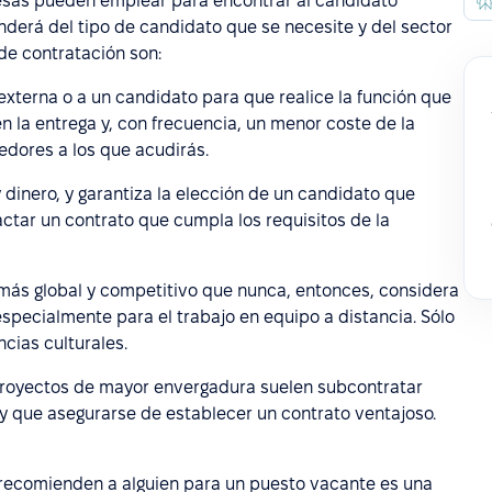
resas pueden emplear para encontrar al candidato
nderá del tipo de candidato que se necesite y del sector
de contratación son:
externa o a un candidato para que realice la función que
n la entrega y, con frecuencia, un menor coste de la
edores a los que acudirás.
 dinero, y garantiza la elección de un candidato que
actar un contrato que cumpla los requisitos de la
 más global y competitivo que nunca, entonces, considera
 especialmente para el trabajo en equipo a distancia. Sólo
ncias culturales.
proyectos de mayor envergadura suelen subcontratar
y que asegurarse de establecer un contrato ventajoso.
ue recomienden a alguien para un puesto vacante es una