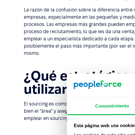
La razón de la confusión sobre la diferencia entr
empresas, especialmente en las pequeñas y medi
procesos. Las empresas más grandes pueden empl
proceso de reclutamiento, lo que les da una vent
emplear a un especialista dedicado a cada etapa d
posiblemente el paso más importante (por ser el in
mismo.
¿Qué estratégias
utilizar?
El sourcing es como la pesca: se puede lanzar el s
Consentimiento
bien el "área" y asegurarse de que el anzuelo pica
emplear en sourcing son:
Esta página web usa cookie
Las cookies de este sitio we