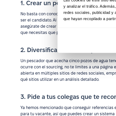
1. Crear un perfil del candidato
y analizar el tráfico. Ademá
redes sociales, publicidad y
No basta con conocer la vacante que hay que cub
que hayan recopilado a parti
ser el candidato. Al crear un perfil, podrás identi
asegúrate de crear un perfil lo más detallado pos
que necesitas que posea.
2. Diversifica el "área de pesca" 
Un pescador que acecha cinco pozos de agua tendr
ocurre con el sourcing, no te limites a una página 
abierta en múltiples sitios de redes sociales, emp
qué sitios utilizar en un análisis detallado.
3. Pide a tus colegas que te re
Ya hemos mencionado que conseguir referencias 
para tu vacante, así que puedes crear un sistema