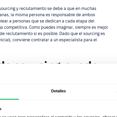
e sourcing y reclutamiento se debe a que en muchas
anas, la misma persona es responsable de ambos
ear a personas que se dedican a cada etapa del
aja competitiva. Como puedes imaginar, siempre es mejor
e reclutamiento si es posible. Dado que el sourcing es
icial), conviene contratar a un especialista para el
 de sourcing puedo
edal al agua y esperar lo mejor, pero es mejor conocer
Detalles
rá. Algunas de las mejores tácticas que se pueden
s
b se usan para personalizar el contenido y los anuncios, ofrecer