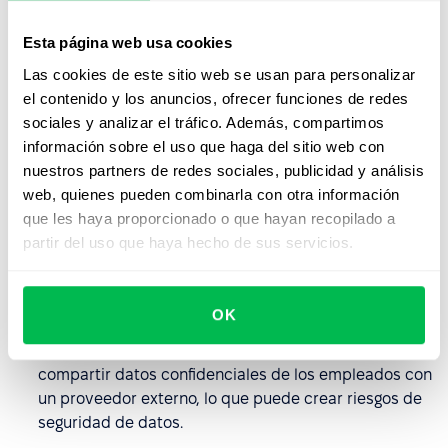
brindar beneficios significativos, también existen algunos
inconvenientes a considerar. Esto incluye:
Esta página web usa cookies
Las cookies de este sitio web se usan para personalizar
Pérdida de control: la subcontratación de recursos
el contenido y los anuncios, ofrecer funciones de redes
humanos puede suponer una pérdida de control
sociales y analizar el tráfico. Además, compartimos
sobre procesos críticos de recursos humanos, como
información sobre el uso que haga del sitio web con
pueden ser el reclutamiento, el engagement de los
nuestros partners de redes sociales, publicidad y análisis
empleados o la gestión del rendimiento.
web, quienes pueden combinarla con otra información
Desafíos de comunicación y coordinación: la
que les haya proporcionado o que hayan recopilado a
subcontratación de recursos humanos puede generar
partir del uso que haya hecho de sus servicios.
desafíos en la comunicación y coordinación entre el
equipo interno y el proveedor externo.
OK
Riesgos de confidencialidad y seguridad de datos: la
subcontratación de recursos humanos implica
compartir datos confidenciales de los empleados con
un proveedor externo, lo que puede crear riesgos de
seguridad de datos.