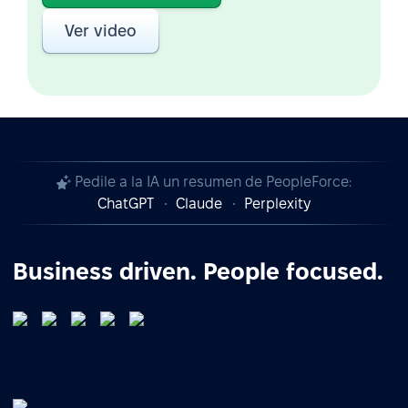
Ver video
Pedile a la IA un resumen de PeopleForce:
ChatGPT
Claude
Perplexity
Business driven. People focused.