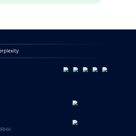
erplexity
 RRHH