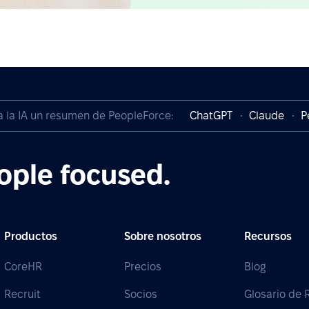
a la IA un resumen de PeopleForce:
ChatGPT
Claude
P
ople focused.
Productos
Sobre nosotros
Recursos
CoreHR
Precios
Blog
Recruit
Socios
Glosario de