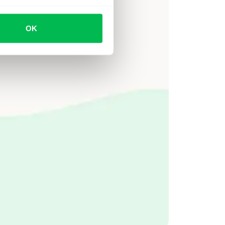
Ver video
OK