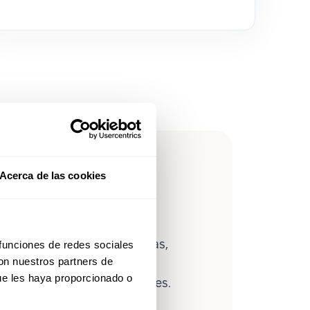
leForce en
Acerca de las cookies
lítica avanzada de personas,
 funciones de redes sociales
con nuestros partners de
ce ayuda a los equipos a
ue les haya proporcionado o
ahorrar hasta 80 horas al mes.