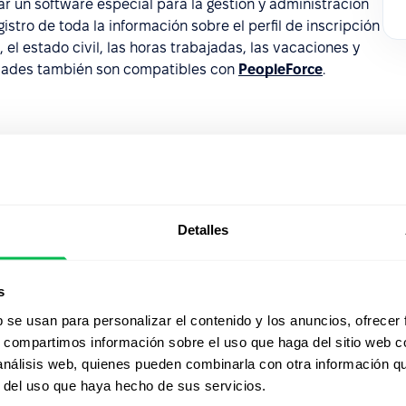
zar un software especial para la gestión y administración
stro de toda la información sobre el perfil de inscripción
l estado civil, las horas trabajadas, las vacaciones y
lidades también son compatibles con
PeopleForce
.
Mirá Peop
Detalles
acción
s
Desde Core HR hasta ana
b se usan para personalizar el contenido y los anuncios, ofrecer
s, compartimos información sobre el uso que haga del sitio web 
descubrí cómo PeopleFor
 análisis web, quienes pueden combinarla con otra información q
automatizar procesos y 
r del uso que haya hecho de sus servicios.