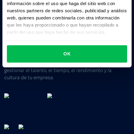
información sobre el uso que haga del sitio web con
Business driven. People focused.
nuestros partners de redes sociales, publicidad y análisis
web, quienes pueden combinarla con otra información
que les haya proporcionado o que hayan recopilado a
partir del uso que haya hecho de sus servicios.
OK
Software de gestión de RRHH: todo en uno para
gestionar el talento, el tiempo, el rendimiento y la
cultura de tu empresa.