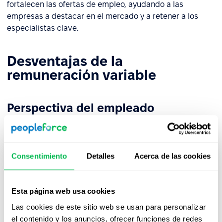
fortalecen las ofertas de empleo, ayudando a las
empresas a destacar en el mercado y a retener a los
especialistas clave.
Desventajas de la
remuneración variable
Perspectiva del empleado
La
investigación
del
sector
muestra que una
dependencia excesiva de la remuneración variable
puede
reducir la sensación de seguridad financiera de
Consentimiento
Detalles
Acerca de las cookies
los empleados
. Como resultado, algunos pueden preferir
empresas que ofrezcan salarios base más altos, incluso
si eso implica recompensas potencialmente menores.
Esta página web usa cookies
Cuando factores externos como caídas en las ventas
Las cookies de este sitio web se usan para personalizar
relacionadas con crisis afectan los resultados, la
el contenido y los anuncios, ofrecer funciones de redes