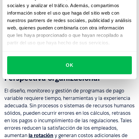
inestabilidad en los ingresos puede aumentar aún más la
sociales y analizar el tráfico. Además, compartimos
frustración.
información sobre el uso que haga del sitio web con
nuestros partners de redes sociales, publicidad y análisis
Si las reglas de la remuneración variable no están claras
web, quienes pueden combinarla con otra información
o los equipos tienen oportunidades desiguales para
que les haya proporcionado o que hayan recopilado a
alcanzar sus metas,
pueden surgir sentimientos de
partir del uso que haya hecho de sus servicios.
injusticia y una reducción en
compromiso
. Cuando la
remuneración variable se vuelve predecible o se da por
sentada, pierde su poder motivador.
OK
Perspectiva organizacional
El diseño, monitoreo y gestión de programas de pago
variable requiere tiempo, herramientas y la experiencia
adecuada. Sin procesos o sistemas de recursos humanos
sólidos, pueden ocurrir errores en los cálculos, retrasos
en los pagos o incumplimiento de las regulaciones. Tales
errores reducen la satisfacción de los empleados,
aumentan
la rotación
y generan costos adicionales de