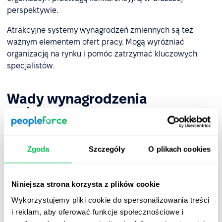
perspektywie.
Atrakcyjne systemy wynagrodzeń zmiennych są też
ważnym elementem ofert pracy. Mogą wyróżniać
organizację na rynku i pomóc zatrzymać kluczowych
specjalistów.
Wady wynagrodzenia
zmiennego
Z perspektywy pracownika
Zgoda
Szczegóły
O plikach cookies
Badania branżowe
pokazują, że nadmierny udział
wynagrodzenia zmiennego w strukturze płac
zmniejsza
Niniejsza strona korzysta z plików cookie
poczucie bezpieczeństwa finansowego
. W efekcie część
Wykorzystujemy pliki cookie do spersonalizowania treści
osób może wybierać firmy oferujące wyższe płace stałe,
i reklam, aby oferować funkcje społecznościowe i
nawet kosztem potencjalnie większych nagród. Gdy na