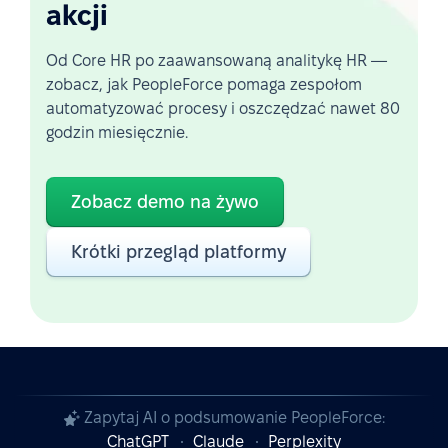
akcji
Od Core HR po zaawansowaną analitykę HR —
zobacz, jak PeopleForce pomaga zespołom
automatyzować procesy i oszczędzać nawet 80
godzin miesięcznie.
Zobacz demo na żywo
Krótki przegląd platformy
Zapytaj AI o podsumowanie PeopleForce:
ChatGPT
Claude
Perplexity