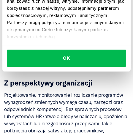
analizować ruch w naszej witrynie. Informacje o tym, jak
wyniki wpływają czynniki zewnętrzne, takie jak spadki
korzystasz z naszej witryny, udostępniamy partnerom
sprzedaży wywołane kryzysem, brak stabilności
społecznościowym, reklamowym i analitycznym.
dochodów dodatkowo potęguje frustrację.
Partnerzy mogą połączyć te informacje z innymi danymi
Jeżeli zasady przyznawania wynagrodzenia zmiennego
otrzymanymi od Ciebie lub uzyskanymi podczas
są niejasne lub zespoły mają nierówne szanse realizacji
korzystania z ich usług.
celów, łatwo o
poczucie niesprawiedliwości i spadek
zaangażowania
. Gdy natomiast wynagrodzenie zmienne
staje się przewidywalne lub zaczyna być traktowane
OK
jako pewnik, traci swoją funkcję motywacyjną.
Z perspektywy organizacji
Projektowanie, monitorowanie i rozliczanie programów
wynagrodzeń zmiennych wymaga czasu, narzędzi oraz
odpowiednich kompetencji. Bez sprawnych procesów
lub systemów HR łatwo o błędy w naliczaniu, opóźnienia
w wypłatach lub niezgodności z przepisami. Takie
potknięcia obniżają satysfakcję pracowników,