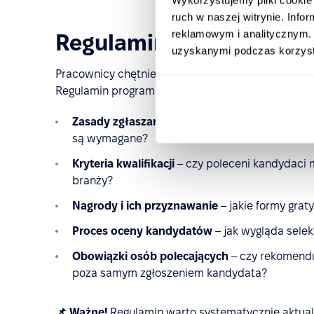
ruch w naszej witrynie. Inf
reklamowym i analitycznym. 
Regulamin programu po
uzyskanymi podczas korzysta
Pracownicy chętniej zaangażują się w program reko
Regulamin programu poleceń pracowniczych powi
Zasady zgłaszania kandydatów
– kto i jak m
są wymagane?
Kryteria kwalifikacji
– czy poleceni kandydaci 
branży?
Nagrody i ich przyznawanie
– jakie formy graty
Proces oceny kandydatów
– jak wygląda selek
Obowiązki osób polecających
– czy rekomendu
poza samym zgłoszeniem kandydata?
📌 Ważne!
Regulamin warto systematycznie aktual