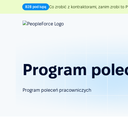
Co zrobić z kontraktorami, zanim zrobi to P
B2B pod lupą
Program pole
Program poleceń pracowniczych