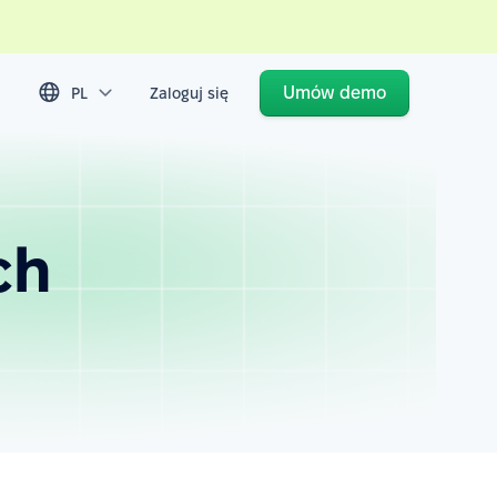
Umów demo
PL
Zaloguj się
ch