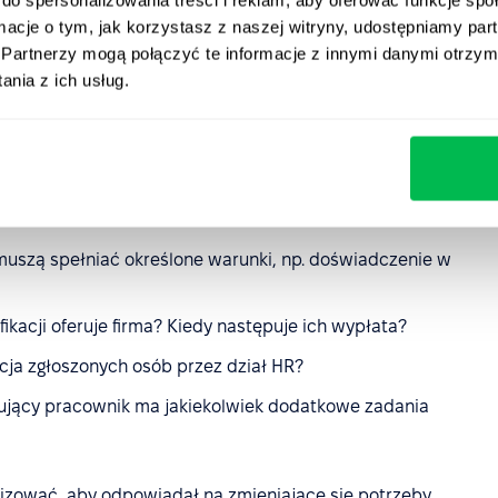
ormacje o tym, jak korzystasz z naszej witryny, udostępniamy p
Partnerzy mogą połączyć te informacje z innymi danymi otrzym
leceń pracowniczych
nia z ich usług.
mendacji, jeśli jego zasady będą jasne i łatwo dostępne.
nien zawierać:
oże rekomendować nowych pracowników? Jakie informacje
muszą spełniać określone warunki, np. doświadczenie w
fikacji oferuje firma? Kiedy następuje ich wypłata?
cja zgłoszonych osób przez dział HR?
jący pracownik ma jakiekolwiek dodatkowe zadania
izować, aby odpowiadał na zmieniające się potrzeby