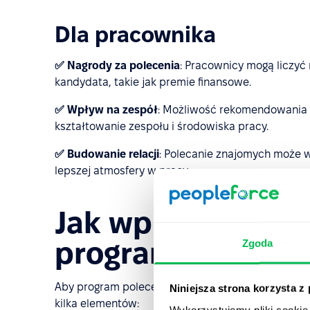
Dla pracownika
✅ Nagrody za polecenia
: Pracownicy mogą liczyć
kandydata, takie jak premie finansowe.
✅ Wpływ na zespół
: Możliwość rekomendowania
kształtowanie zespołu i środowiska pracy.
✅ Budowanie relacji
: Polecanie znajomych może w
lepszej atmosfery w pracy.
Jak wprowadzić w
program poleceń
Zgoda
Aby program poleceń pracowniczych przynosił korz
Niniejsza strona korzysta z
kilka elementów:
Wykorzystujemy pliki cookie 