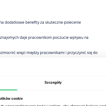
 na dodatkowe benefity za skuteczne polecenie
 znajomych daje pracownikom poczucie wpływu na
zmocnić więzi między pracownikami i przyczynić się do
 firmie skuteczny
Szczegóły
 pracowniczych?
yści zarówno firmie, jak i pracownikom, należy zadbać o
 plików cookie
do spersonalizowania treści i reklam, aby oferować funkcje sp