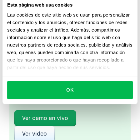
Supervisar el desempeño de los empleados y las
Esta página web usa cookies
divisiones.
Las cookies de este sitio web se usan para personalizar
el contenido y los anuncios, ofrecer funciones de redes
sociales y analizar el tráfico. Además, compartimos
información sobre el uso que haga del sitio web con
nuestros partners de redes sociales, publicidad y análisis
Mirá PeopleForce en
web, quienes pueden combinarla con otra información
acción
que les haya proporcionado o que hayan recopilado a
partir del uso que haya hecho de sus servicios.
Desde Core HR hasta analítica avanzada de
personas, descubrí cómo PeopleForce ayuda a
los equipos a automatizar procesos y ahorrar
OK
hasta 80 horas al mes.
Ver demo en vivo
Ver video