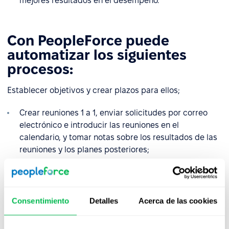
mejores resultados en el desempeño.
Con PeopleForce puede
automatizar los siguientes
procesos:
Establecer objetivos y crear plazos para ellos;
Crear reuniones 1 a 1, enviar solicitudes por correo
electrónico e introducir las reuniones en el
calendario, y tomar notas sobre los resultados de las
reuniones y los planes posteriores;
Ajustar la frecuencia de las reuniones y automatizar
la programación de la convocatoria;
Establecer objetivos para la empresa, sus divisiones
Consentimiento
Detalles
Acerca de las cookies
y para cada empleado por individual;