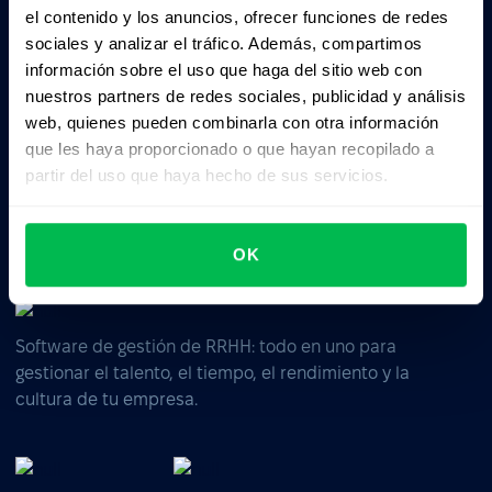
el contenido y los anuncios, ofrecer funciones de redes
Pedile a la IA un resumen de PeopleForce:
sociales y analizar el tráfico. Además, compartimos
ChatGPT
Claude
Perplexity
información sobre el uso que haga del sitio web con
nuestros partners de redes sociales, publicidad y análisis
web, quienes pueden combinarla con otra información
Business driven. People focused.
que les haya proporcionado o que hayan recopilado a
partir del uso que haya hecho de sus servicios.
OK
Software de gestión de RRHH: todo en uno para
gestionar el talento, el tiempo, el rendimiento y la
cultura de tu empresa.