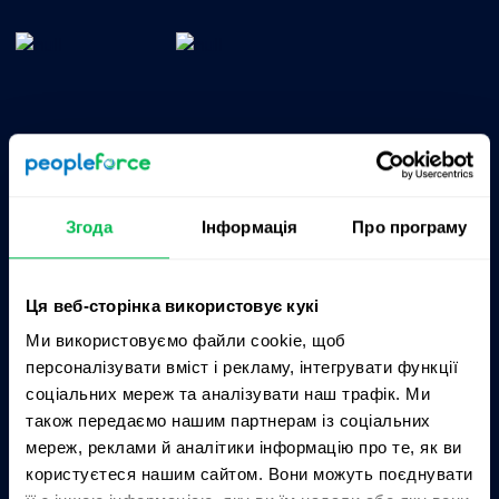
Згода
Інформація
Про програму
Продукти
Про нас
Ця веб-сторінка використовує кукі
Kadry
Ціни
Ми використовуємо файли cookie, щоб
CoreHR
Партнери
персоналізувати вміст і рекламу, інтегрувати функції
соціальних мереж та аналізувати наш трафік. Ми
Recruit
Інтеграції
також передаємо нашим партнерам із соціальних
Perform
Кар’єрний сайт
мереж, реклами й аналітики інформацію про те, як ви
користуєтеся нашим сайтом. Вони можуть поєднувати
Desk
Контакти