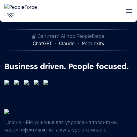
Автоматизація кадрового обліку в Україні —
Зареєструватись
презентація PeopleForce Kadry
Запитати AI про PeopleForce:
ChatGPT
Claude
Perplexity
Business driven. People focused.
Цілісне HRM-рішення для управління талантами,
часом, ефективністю та культурою компанії.