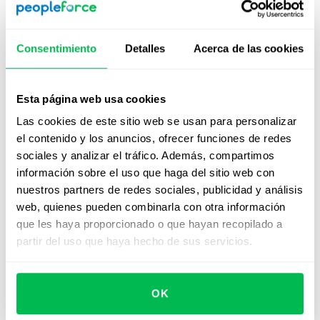
el talento y fortaleces la cultura de tu organización.
Consentimiento
Detalles
Acerca de las cookies
¿Quieres ver cómo
PeopleForce responde a estos
criterios?
Esta página web usa cookies
Las cookies de este sitio web se usan para personalizar
Elegir un
software de RRHH
no es solo incorporar
el contenido y los anuncios, ofrecer funciones de redes
tecnología: es tomar una decisión estratégica que
sociales y analizar el tráfico. Además, compartimos
impacta directamente en la eficiencia operativa, la
información sobre el uso que haga del sitio web con
experiencia del equipo y el crecimiento del negocio.
nuestros partners de redes sociales, publicidad y análisis
En PeopleForce entendemos los retos que enfrentas
web, quienes pueden combinarla con otra información
desde el área de talento. Por eso diseñamos una
que les haya proporcionado o que hayan recopilado a
plataforma que
se adapta a tus procesos, escala
partir del uso que haya hecho de sus servicios.
contigo y simplifica la gestión de personas
desde el
primer día.
OK
Usabilidad desde el inicio: