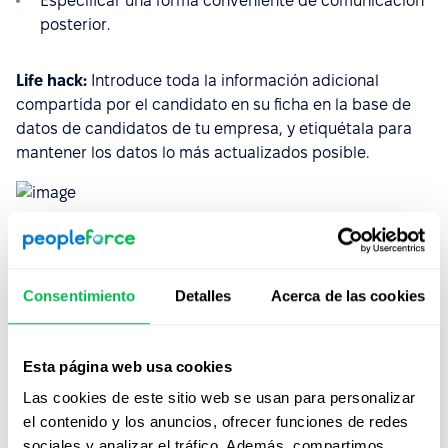
Especificar una forma conveniente de comunicación
posterior.
Life hack:
Introduce toda la información adicional
compartida por el candidato en su ficha en la base de
datos de candidatos de tu empresa, y etiquétala para
mantener los datos lo más actualizados posible.
Conducir una entrevista
Consentimiento
Detalles
Acerca de las cookies
9. Entrevista estructurada
Este es exactamente el método de entrevista que
conocemos como entrevista estándar. Te reúnes con el
Esta página web usa cookies
candidato directamente, ya sea offline o por vídeo, y
Las cookies de este sitio web se usan para personalizar
repasas el puesto y sus aptitudes con más detalle. En
el contenido y los anuncios, ofrecer funciones de redes
una entrevista estructurada es importante aclarar:
sociales y analizar el tráfico. Además, compartimos