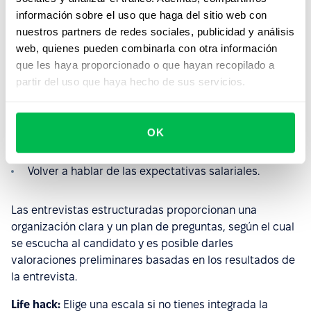
información sobre el uso que haga del sitio web con
Las habilidades duras y blandas del candidato.
nuestros partners de redes sociales, publicidad y análisis
Las competencias adquiridas en empleos anteriores.
web, quienes pueden combinarla con otra información
que les haya proporcionado o que hayan recopilado a
Cómo las aplicó y cuáles fueron los resultados.
partir del uso que haya hecho de sus servicios.
Con qué tipo de personas les gustaría trabajar, qué
es importante para ellos en cuanto al trabajo en
equipo, si quieren dedicar tiempo al trabajo
OK
individual en proyectos personales.
Volver a hablar de las expectativas salariales.
Las entrevistas estructuradas proporcionan una
organización clara y un plan de preguntas, según el cual
se escucha al candidato y es posible darles
valoraciones preliminares basadas en los resultados de
la entrevista.
Life hack:
Elige una escala si no tienes integrada la