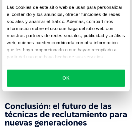
reputación de la empresa en plataformas como
Las cookies de este sitio web se usan para personalizar
Glassdoor o Indeed.
el contenido y los anuncios, ofrecer funciones de redes
sociales y analizar el tráfico. Además, compartimos
Cultura organizacional flexible y
información sobre el uso que haga del sitio web con
diversa
nuestros partners de redes sociales, publicidad y análisis
web, quienes pueden combinarla con otra información
La cultura interna es un factor decisivo. Los jóvenes
que les haya proporcionado o que hayan recopilado a
buscan empresas que promuevan la inclusión, el
partir del uso que haya hecho de sus servicios.
bienestar emocional y la flexibilidad.
Mostrar estos valores durante el proceso de
selección
OK
—mediante testimonios, videos o entrevistas con el
equipo— puede marcar la diferencia.
Conclusión: el futuro de las
técnicas de reclutamiento para
nuevas generaciones