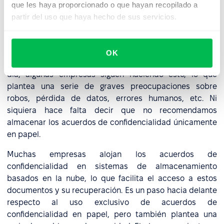
de confidencialidad (NDA) los
que les haya proporcionado o que hayan recopilado a
profesionales de RRHH?
partir del uso que haya hecho de sus servicios.
En el pasado, las empresas guardaban sus acuerdos de
confidencialidad de forma física, como en un archivador
OK
cerrado con llave o en un almacén seguro. Incluso hoy en
día, algunas empresas siguen haciendo esto, lo que
plantea una serie de graves preocupaciones sobre
robos, pérdida de datos, errores humanos, etc. Ni
siquiera hace falta decir que no recomendamos
almacenar los acuerdos de confidencialidad únicamente
en papel.
Muchas empresas alojan los acuerdos de
confidencialidad en sistemas de almacenamiento
basados en la nube, lo que facilita el acceso a estos
documentos y su recuperación. Es un paso hacia delante
respecto al uso exclusivo de acuerdos de
confidencialidad en papel, pero también plantea una