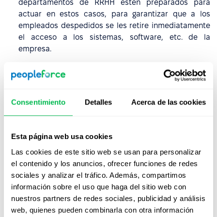
departamentos de RRHH estén preparados para
actuar en estos casos, para garantizar que a los
empleados despedidos se les retire inmediatamente
el acceso a los sistemas, software, etc. de la
empresa.
Pérdida de oportunidades:
Este problema funciona
de dos formas. Si un empleado incumple
voluntariamente un acuerdo de confidencialidad, su
Consentimiento
Detalles
Acerca de las cookies
reputación puede sufrir un daño incalculable y sus
oportunidades laborales se verán limitadas. En
cuanto a las empresas, si incumplen los acuerdos de
Esta página web usa cookies
confidencialidad, su reputación entre los clientes y
otras partes interesadas disminuirá, lo que supone
Las cookies de este sitio web se usan para personalizar
una amenaza para su prosperidad.
el contenido y los anuncios, ofrecer funciones de redes
sociales y analizar el tráfico. Además, compartimos
información sobre el uso que haga del sitio web con
¿Cómo almacenan/protegen
nuestros partners de redes sociales, publicidad y análisis
adecuadamente los acuerdos
web, quienes pueden combinarla con otra información