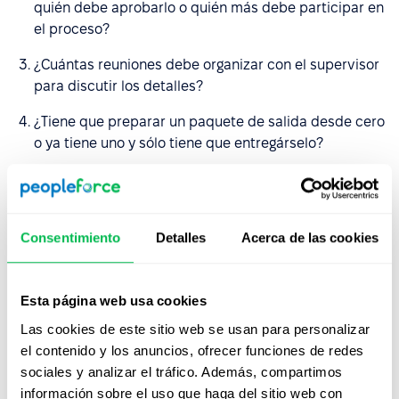
quién debe aprobarlo o quién más debe participar en
el proceso?
¿Cuántas reuniones debe organizar con el supervisor
para discutir los detalles?
¿Tiene que preparar un paquete de salida desde cero
o ya tiene uno y sólo tiene que entregárselo?
¿Hará una entrevista para saber qué tipo de
emociones y actitudes tienen las personas, o lo
hablará por teléfono?
Consentimiento
Detalles
Acerca de las cookies
¿Cómo informará a los compañeros de la decisión?
¿Quién desempeñará las funciones del empleado tras
Esta página web usa cookies
su despido?
Las cookies de este sitio web se usan para personalizar
¿Cuánto tiempo llevará realizar todos los pagos y
el contenido y los anuncios, ofrecer funciones de redes
comprobar si hay deudas con el empleado?
sociales y analizar el tráfico. Además, compartimos
información sobre el uso que haga del sitio web con