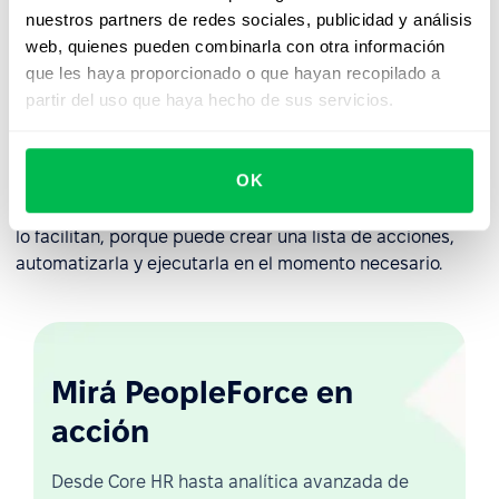
¿Qué información debe obtener del empleado (por
nuestros partners de redes sociales, publicidad y análisis
ejemplo, qué proyectos no ha cerrado, qué piensa
web, quienes pueden combinarla con otra información
hacer antes de irse)?
que les haya proporcionado o que hayan recopilado a
partir del uso que haya hecho de sus servicios.
¿Es necesario organizar una reunión de despedida?
Su tarea consiste en organizar el proceso de despido de
OK
su empleado para que transcurra sin problemas y pueda
partir pacíficamente. Y las
herramientas de PeopleForce
lo facilitan, porque puede crear una lista de acciones,
automatizarla y ejecutarla en el momento necesario.
Mirá PeopleForce en
acción
Desde Core HR hasta analítica avanzada de