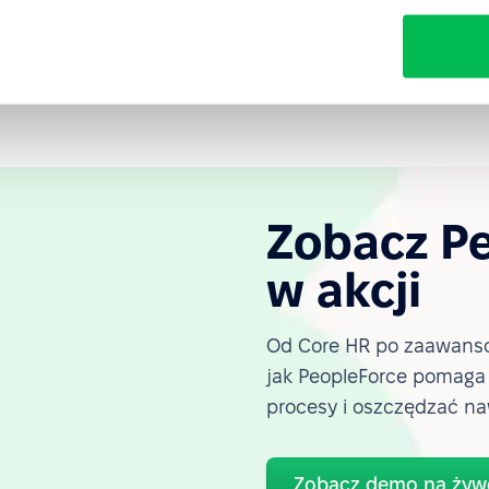
automatyzowania jej i uruchomienia w odpowiednim
Zobacz P
w akcji
Od Core HR po zaawanso
jak PeopleForce pomag
procesy i oszczędzać na
Zobacz demo na żyw