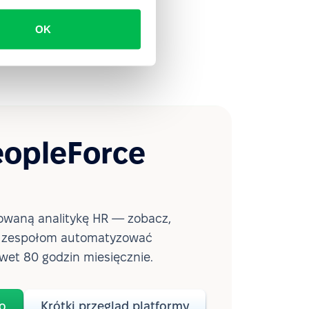
OK
eopleForce
waną analitykę HR — zobacz,
a zespołom automatyzować
wet 80 godzin miesięcznie.
o
Krótki przegląd platformy