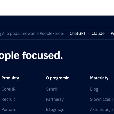
j AI o podsumowanie PeopleForce:
ChatGPT
Claude
P
ople focused.
Produkty
O programie
Materiały
CoreHR
Cennik
Blog
Recruit
Partnerzy
Słowniczek 
Perform
Integracje
Aktualizacje