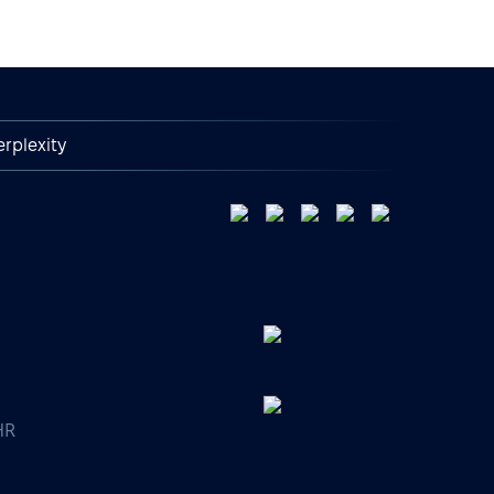
erplexity
HR