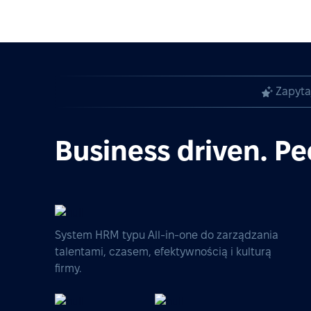
Zapyta
Business driven. Pe
System HRM typu All-in-one do zarządzania
talentami, czasem, efektywnością i kulturą
firmy.