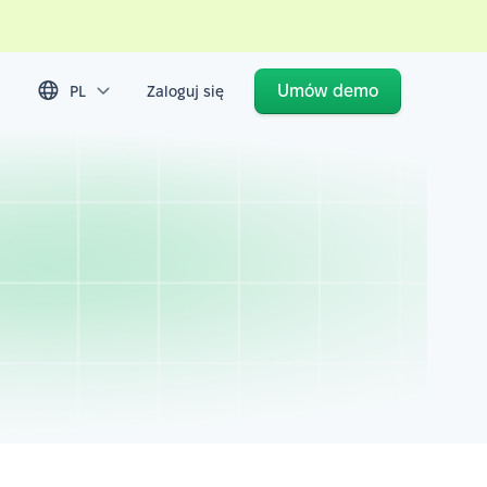
Umów demo
PL
Zaloguj się