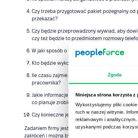
Czy trzeba przygotować pakiet pożegnalny od 
przekazać?
Czy będzie przeprowadzony wywiad, aby dowied
czy też będzie to przedmiotem rozmowy telefo
W jaki sposób o decyzji zostaną poinformowa
Kto będzie wykonywał obowiązki pracownika po
Zgoda
Ile czasu zajmie dokonanie wszystkich płatno
pracownika?
Niniejsza strona korzysta z
Jakie informacje należy uzyskać od mojego wspó
co planuje zrobić przed odejściem)?
Wykorzystujemy pliki cookie 
ruch w naszej witrynie. Inf
Czy konieczne jest zorganizowanie imprezy po
reklamowym i analitycznym. 
uzyskanymi podczas korzysta
Zadaniem firmy jest zorganizowanie procesu zwaln
zakłóceń i można było spokojnie się rozstać.
Narzę