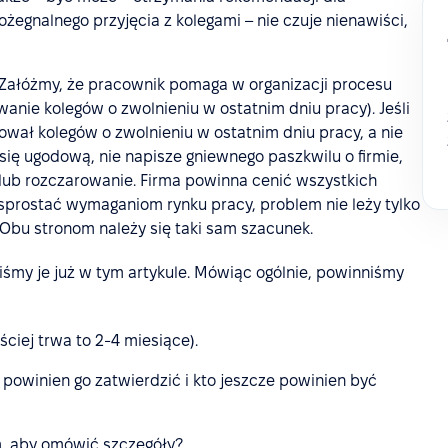
egnalnego przyjęcia z kolegami – nie czuje nienawiści,
r. Załóżmy, że pracownik pomaga w organizacji procesu
wanie kolegów o zwolnieniu w ostatnim dniu pracy). Jeśli
mował kolegów o zwolnieniu w ostatnim dniu pracy, a nie
 się ugodową, nie napisze gniewnego paszkwilu o firmie,
 lub rozczarowanie. Firma powinna cenić wszystkich
 sprostać wymaganiom rynku pracy, problem nie leży tylko
Obu stronom należy się taki sam szacunek.
liśmy je już w tym artykule. Mówiąc ogólnie, powinniśmy
ciej trwa to 2-4 miesiące).
 powinien go zatwierdzić i kto jeszcze powinien być
m, aby omówić szczegóły?