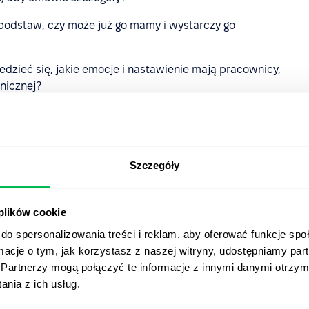
podstaw, czy może już go mamy i wystarczy go
zieć się, jakie emocje i nastawienie mają pracownicy,
nicznej?
ni współpracownicy?
 zwolnieniu go z pracy?
Szczegóły
ści i sprawdzenie, czy nie ma żadnych długów wobec
 plików cookie
łpracownika (np. jakie projekty nie zostały zamknięte,
do spersonalizowania treści i reklam, aby oferować funkcje sp
ormacje o tym, jak korzystasz z naszej witryny, udostępniamy p
żegnalnej?
Partnerzy mogą połączyć te informacje z innymi danymi otrzym
nia z ich usług.
iania pracownika w taki sposób, aby przebiegał on bez
dzia PeopleForce
ułatwiają to zadanie, ponieważ istnieje