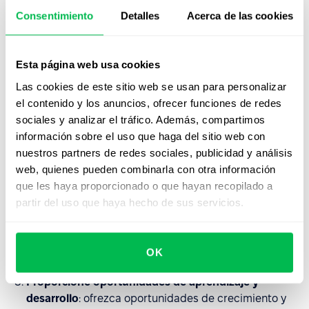
que fomente la actividad física. Proporcione
Consentimiento
Detalles
Acerca de las cookies
oportunidades para hacer ejercicio, como
instalaciones de ejercicio físico.
Esta página web usa cookies
Apoye la salud mental
: promueva la conciencia y
elimine el estigma de los problemas de salud mental.
Las cookies de este sitio web se usan para personalizar
Aportar formación a managers y empleados sobre el
el contenido y los anuncios, ofrecer funciones de redes
reconocimiento de los signos del estrés y
sociales y analizar el tráfico. Además, compartimos
agotamiento.
información sobre el uso que haga del sitio web con
nuestros partners de redes sociales, publicidad y análisis
Fomente el apoyo relacionado con el trabajo
:
web, quienes pueden combinarla con otra información
fomente un entorno de trabajo de apoyo donde los
que les haya proporcionado o que hayan recopilado a
empleados puedan buscar ayuda y orientación a
partir del uso que haya hecho de sus servicios.
través de programas de tutoría y seguimiento.
Reconocer y recompensar los logros
: reconocer y
OK
apreciar los esfuerzos y logros de los empleados.
Proporcione oportunidades de aprendizaje y
desarrollo
: ofrezca oportunidades de crecimiento y