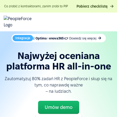
Pobierz checklistę
Co zrobić z kontraktorami, zanim zrobi to PIP
Integracje
z
Optima
i
enova365 👉
Dowiedz się więcej
Najwyżej oceniana
platforma HR all-in-one
Zautomatyzuj 80% zadań HR z PeopleForce i skup się na
tym, co naprawdę ważne
– na ludziach.
Umów demo