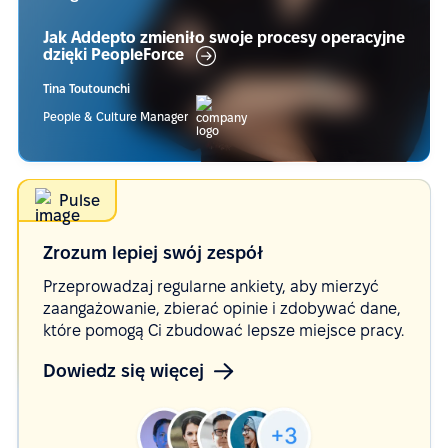
Jak Addepto zmieniło swoje procesy operacyjne
dzięki
PeopleForce
Tina Toutounchi
People & Culture Manager
Pulse
Zrozum lepiej swój
zespół
Przeprowadzaj regularne ankiety, aby mierzyć
zaangażowanie, zbierać opinie i zdobywać dane,
które pomogą Ci zbudować lepsze miejsce pracy.
Dowiedz się więcej