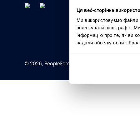
Ця веб-сторінка використо
Ми використовуємо файли co
аналізувати наш трафік. М
інформацію про те, як ви к
надали або яку вони зібрал
© 2026, PeopleForce Ltd. All rights reserved