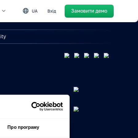
Замовити демо
UA
Вхід
ity
Про програму