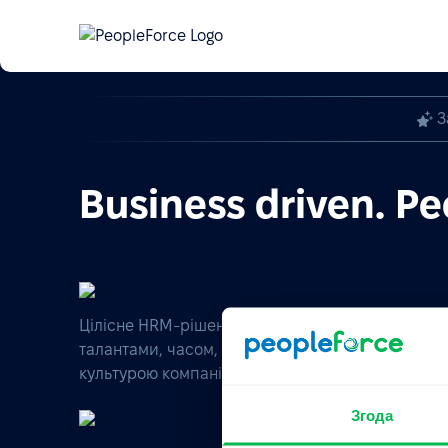
Автоматизація кадрового обліку в Україні — 
Вебінар
З
Business driven. Pe
Цілісне HRM-рішення для управління
талантами, часом, ефективністю та
культурою компанії.
Згода