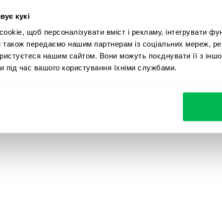
Perform
Кар’єрний сайт
вує кукі
Вебінари та 
Desk
Контакти
okie, щоб персоналізувати вміст і рекламу, інтегрувати фу
Гайди та
и також передаємо нашим партнерам із соціальних мереж, ре
Pulse
дослідженн
ористуєтеся нашим сайтом. Вони можуть поєднувати її з іншо
Time
и під час вашого користування їхніми службами.
Історії клієн
Безпека даних
Cookie settings