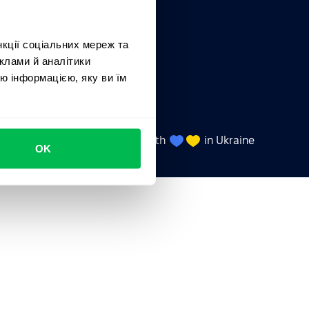
події
нкції соціальних мереж та
клами й аналітики
я
ю інформацією, яку ви їм
тів
Made with
in Ukraine
UA
OK