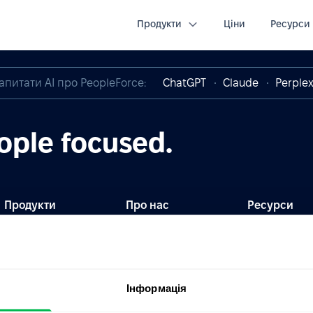
презентація PeopleForce Kadry
Зареєструватись
Продукти
Ціни
Ресурси
апитати AI про PeopleForce:
ChatGPT
Claude
Perplex
ople focused.
Продукти
Про нас
Ресурси
Kadry
Ціни
Блог
CoreHR
Партнери
HR глосарій
Інформація
Recruit
Інтеграції
Оновлення
продукту