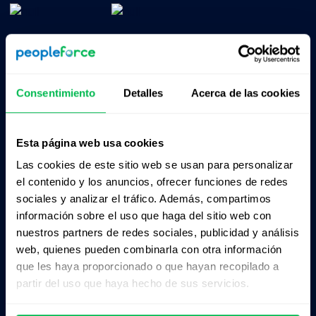
Consentimiento
Detalles
Acerca de las cookies
Esta página web usa cookies
Productos
Sobre nosotros
Las cookies de este sitio web se usan para personalizar
CoreHR
Precios
el contenido y los anuncios, ofrecer funciones de redes
sociales y analizar el tráfico. Además, compartimos
Recruit
Socios
información sobre el uso que haga del sitio web con
nuestros partners de redes sociales, publicidad y análisis
Perform
Integraciónes
web, quienes pueden combinarla con otra información
Desk
Portal de empleo
que les haya proporcionado o que hayan recopilado a
partir del uso que haya hecho de sus servicios.
Pulse
Contacto