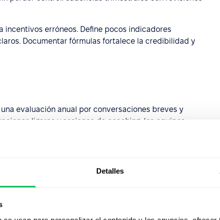
a incentivos erróneos. Define pocos indicadores
laros. Documentar fórmulas fortalece la credibilidad y
e una evaluación anual por conversaciones breves y
aciones ligeras y sesiones de coaching, los equipos
activo.
stas conversaciones.
Una fórmula práctica es preguntar:
Registrar acuerdos en el sistema asegura trazabilidad y
Detalles
s
s de seguimiento
b se usan para personalizar el contenido y los anuncios, ofrecer