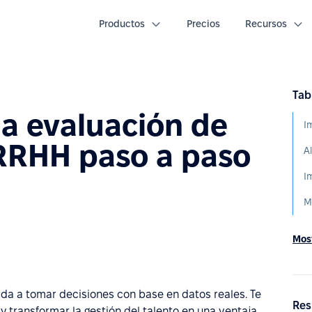
Productos
Precios
Recursos
Tab
a evaluación de
RHH paso a paso
A
I
M
Most
da a tomar decisiones con base en datos reales. Te
Res
y transformar la gestión del talento en una ventaja