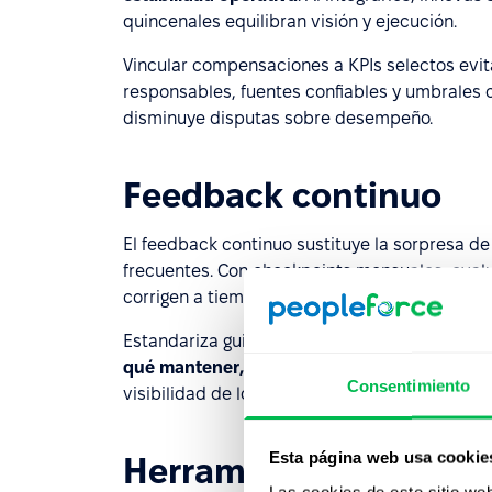
quincenales equilibran visión y ejecución.
Vincular compensaciones a KPIs selectos evit
responsables, fuentes confiables y umbrales c
disminuye disputas sobre desempeño.
Feedback continuo
El feedback continuo sustituye la sorpresa d
frecuentes. Con checkpoints mensuales, evalu
corrigen a tiempo y mantienen el aprendizaje 
Estandariza guiones y capacitaciones para e
qué mantener, qué mejorar y qué detene
r. 
Consentimiento
visibilidad de los avances.
Esta página web usa cookie
Herramientas digitale
Las cookies de este sitio we