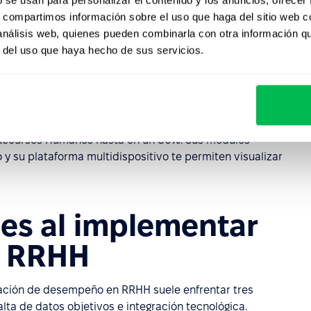
s, compartimos información sobre el uso que haga del sitio web 
, feedback y evidencias.
Automatizan recordatorios,
 análisis web, quienes pueden combinarla con otra información q
encias
. Con integración a SSO, facilitan accesos y
r del uso que haya hecho de sus servicios.
remotos.
abilidad y exportación. Prioriza integraciones con nómina,
eguridad, privacidad y cumplimiento normativo antes de
e Recursos Humanos hasta en un 80%. Sus módulos
 su plataforma multidispositivo te permiten visualizar
nes al implementar
n RRHH
uación de desempeño en RRHH suele enfrentar tres
alta de datos objetivos e integración tecnológica.