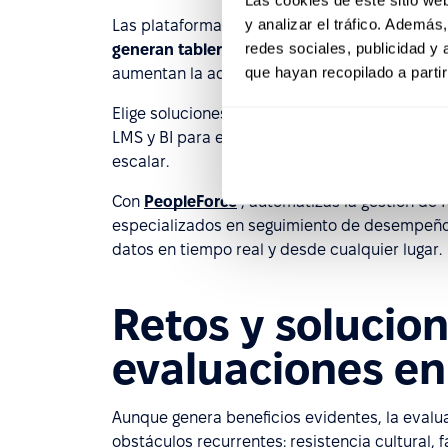
y analizar el tráfico. Ademá
Las plataformas de talento concentran metas
redes sociales, publicidad y
generan tableros y ofrecen analítica de tend
que hayan recopilado a parti
aumentan la adopción en equipos híbridos o 
Elige soluciones con flujos configurables, traz
LMS y BI para evitar silos. Revisa siempre s
escalar.
Con
PeopleForce
, automatizas la gestión d
especializados en seguimiento de desempeño y
datos en tiempo real y desde cualquier lugar.
Retos y solucio
evaluaciones e
Aunque genera beneficios evidentes, la eval
obstáculos recurrentes: resistencia cultural, f