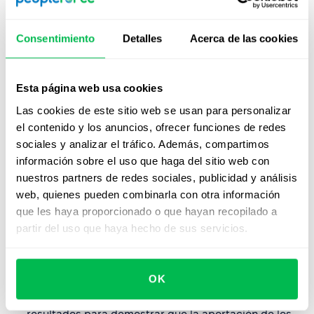
Establecer canales de comunicación bidireccionales
– Utiliza reuniones regulares de equipo, sesiones de
Consentimiento
Detalles
Acerca de las cookies
preguntas y respuestas, y
encuestas de pulso
para
crear entornos donde los empleados puedan
compartir opiniones sin temor a represalias. Publica
Esta página web usa cookies
los resultados de la encuesta de satisfacción de los
Las cookies de este sitio web se usan para personalizar
empleados junto con planes de acción que aborden
el contenido y los anuncios, ofrecer funciones de redes
los comentarios
.
sociales y analizar el tráfico. Además, compartimos
Implementar estructuras claras de compensación y
información sobre el uso que haga del sitio web con
desarrollo
– Mantén bandas salariales transparentes,
nuestros partners de redes sociales, publicidad y análisis
rangos de pago abiertos y criterios bien definidos
web, quienes pueden combinarla con otra información
para promociones y aumentos para reducir
que les haya proporcionado o que hayan recopilado a
malentendidos y percepciones de injusticia.
partir del uso que haya hecho de sus servicios.
Crear mecanismos seguros para retroalimentación
–
Proporciona
herramientas para reportes anónimos
OK
de preocupaciones o violaciones. Investiga los
informes, toma acciones correctivas y comunica los